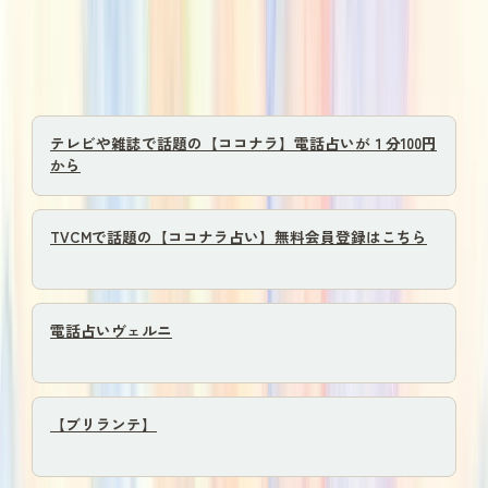
見た夢をもっと深く知りたい方へ — プロの占い師に相談
する
相談先を選ぶ ↗
テレビや雑誌で話題の【ココナラ】電話占いが１分100円
から
TVCMで話題の【ココナラ占い】無料会員登録はこちら
電話占いヴェルニ
【ブリランテ】