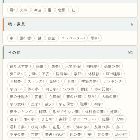
雪
火事
津波
雷
地震
虹
2
1
1
1
1
1
物・道具
6
車
飛行機
鍵
お金
エレベーター
電車
1
1
1
1
1
1
その他
263
繰り返す夢
感情
悪夢
人間関係
明晰夢
感情の夢
11
10
6
6
6
6
夢日記
心理
不安
脳科学
季節
体験談
REM睡眠
5
5
5
5
5
5
4
予知夢
ストレス
金縛り
身体
季節の夢
ランキング
4
4
4
4
4
4
夢占い
体の夢
同じ夢
水の夢
睡眠
夢の記憶
4
3
3
3
3
3
夢の仕組み
変化
心理学
夢の記録
怒り
人物の夢
3
3
3
3
3
3
夢の意味
恋愛
故人
夢と現実
職場
初夢
3
3
3
2
2
2
夢ランキング
料理
息ができない夢
体験談の夢
妊娠
2
2
2
2
2
迷子
雨の夢
まとめ
楽器
夢占いコラム
信頼
人物
2
2
2
2
2
2
2
溺れる夢
状況の夢
花見
水
海の夢
友達の夢
血
2
2
2
2
2
2
2
不安の夢
吉夢
夢占いQ&A
色の夢
桜
死の夢
幼少期
2
2
2
2
2
2
2