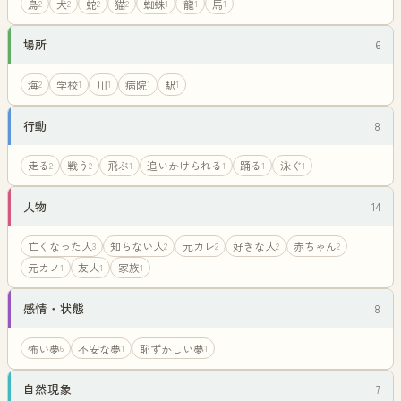
鳥
犬
蛇
猫
蜘蛛
龍
馬
2
2
2
2
1
1
1
場所
6
海
学校
川
病院
駅
2
1
1
1
1
行動
8
走る
戦う
飛ぶ
追いかけられる
踊る
泳ぐ
2
2
1
1
1
1
人物
14
亡くなった人
知らない人
元カレ
好きな人
赤ちゃん
3
2
2
2
2
元カノ
友人
家族
1
1
1
感情・状態
8
怖い夢
不安な夢
恥ずかしい夢
6
1
1
自然現象
7