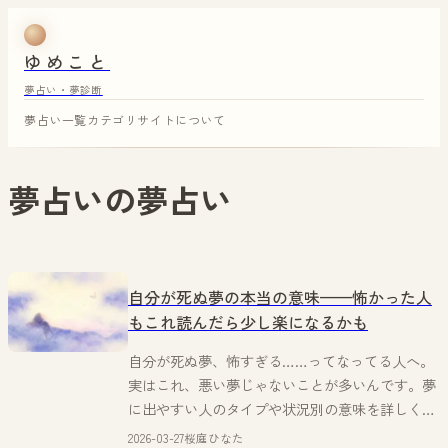
ゆめこと
夢占い・夢診断
夢占い一覧
カテゴリ
サイトについて
夢占い
の夢占い
自分が死ぬ夢の本当の意味——怖かった人
もこれ読んだら少し楽になるかも
自分が死ぬ夢、怖すぎる……ってなってる人へ。
実はこれ、悪い夢じゃないことが多いんです。夢
に出やすい人のタイプや状況別の意味を詳しく解
説！
2026-03-27
桜庭ひなた