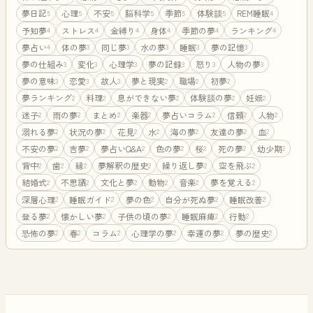
夢日記
心理
不安
脳科学
季節
体験談
REM睡眠
5
5
5
5
5
5
4
予知夢
ストレス
金縛り
身体
季節の夢
ランキング
4
4
4
4
4
4
夢占い
体の夢
同じ夢
水の夢
睡眠
夢の記憶
4
3
3
3
3
3
夢の仕組み
変化
心理学
夢の記録
怒り
人物の夢
3
3
3
3
3
3
夢の意味
恋愛
故人
夢と現実
職場
初夢
3
3
3
2
2
2
夢ランキング
料理
息ができない夢
体験談の夢
妊娠
2
2
2
2
2
迷子
雨の夢
まとめ
楽器
夢占いコラム
信頼
人物
2
2
2
2
2
2
2
溺れる夢
状況の夢
花見
水
海の夢
友達の夢
血
2
2
2
2
2
2
2
不安の夢
吉夢
夢占いQ&A
色の夢
桜
死の夢
幼少期
2
2
2
2
2
2
2
背中
歯
縁
夢解釈の歴史
繰り返し夢
空を飛ぶ
2
2
2
2
2
2
結婚式
不思議
文化と夢
動物
音楽
夢を覚える
2
2
2
2
2
2
深層心理
睡眠ガイド
夢の色
自分が死ぬ夢
睡眠改善
2
2
2
2
2
登る夢
懐かしい夢
子供の頃の夢
睡眠麻痺
行動
2
2
2
2
2
恐怖の夢
春
コラム
心理学の夢
幸運の夢
夢の歴史
2
2
2
2
2
2