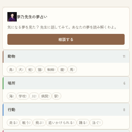
夢乃先生の夢占い
気になる夢を見た？ 先生に話してみて。あなたの夢を読み解くわよ。
相談する
動物
11
鳥
犬
蛇
猫
蜘蛛
龍
馬
2
2
2
2
1
1
1
場所
6
海
学校
川
病院
駅
2
1
1
1
1
行動
8
走る
戦う
飛ぶ
追いかけられる
踊る
泳ぐ
2
2
1
1
1
1