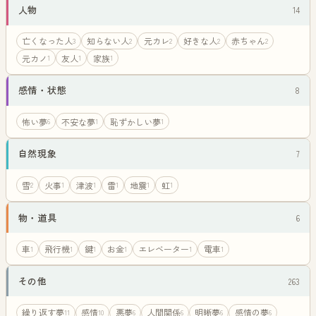
人物
14
亡くなった人
知らない人
元カレ
好きな人
赤ちゃん
3
2
2
2
2
元カノ
友人
家族
1
1
1
感情・状態
8
怖い夢
不安な夢
恥ずかしい夢
6
1
1
自然現象
7
雪
火事
津波
雷
地震
虹
2
1
1
1
1
1
物・道具
6
車
飛行機
鍵
お金
エレベーター
電車
1
1
1
1
1
1
その他
263
繰り返す夢
感情
悪夢
人間関係
明晰夢
感情の夢
11
10
6
6
6
6