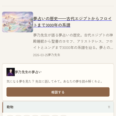
夢占いの歴史——古代エジプトからフロイ
トまで3000年の系譜
夢乃先生が語る夢占いの歴史。古代エジプトの神
殿睡眠から聖書のヨセフ、アリストテレス、フロ
イトとユングまで3000年の系譜を辿る。夢との向
き合い方がどう変わったか。
2026-03-25
夢乃先生
夢乃先生の夢占い
気になる夢を見た？ 先生に話してみて。あなたの夢を読み解くわよ。
相談する
動物
11