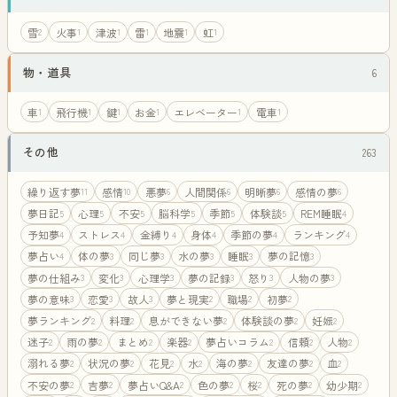
雪
火事
津波
雷
地震
虹
2
1
1
1
1
1
物・道具
6
車
飛行機
鍵
お金
エレベーター
電車
1
1
1
1
1
1
その他
263
繰り返す夢
感情
悪夢
人間関係
明晰夢
感情の夢
11
10
6
6
6
6
夢日記
心理
不安
脳科学
季節
体験談
REM睡眠
5
5
5
5
5
5
4
予知夢
ストレス
金縛り
身体
季節の夢
ランキング
4
4
4
4
4
4
夢占い
体の夢
同じ夢
水の夢
睡眠
夢の記憶
4
3
3
3
3
3
夢の仕組み
変化
心理学
夢の記録
怒り
人物の夢
3
3
3
3
3
3
夢の意味
恋愛
故人
夢と現実
職場
初夢
3
3
3
2
2
2
夢ランキング
料理
息ができない夢
体験談の夢
妊娠
2
2
2
2
2
迷子
雨の夢
まとめ
楽器
夢占いコラム
信頼
人物
2
2
2
2
2
2
2
溺れる夢
状況の夢
花見
水
海の夢
友達の夢
血
2
2
2
2
2
2
2
不安の夢
吉夢
夢占いQ&A
色の夢
桜
死の夢
幼少期
2
2
2
2
2
2
2