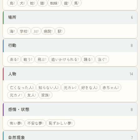
鳥
犬
蛇
猫
蜘蛛
龍
馬
2
2
2
2
1
1
1
場所
6
海
学校
川
病院
駅
2
1
1
1
1
行動
8
走る
戦う
飛ぶ
追いかけられる
踊る
泳ぐ
2
2
1
1
1
1
人物
14
亡くなった人
知らない人
元カレ
好きな人
赤ちゃん
3
2
2
2
2
元カノ
友人
家族
1
1
1
感情・状態
8
怖い夢
不安な夢
恥ずかしい夢
6
1
1
自然現象
7