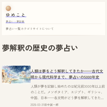
ゆめこと
夢占い・夢診断
夢占い一覧
カテゴリ
サイトについて
夢解釈の歴史
の夢占い
人類は夢をどう解釈してきたか——古代文
明から現代科学まで、夢占いの5000年史
人類が夢を記録し始めたのは紀元前3000年以上前
のことだ。メソポタミア、エジプト、ギリシャ、
中国、日本——各文明がどう夢を解釈してきた
か、5000年の知的系譜を田中誠一郎が辿る。
2026-03-31
田中誠一郎