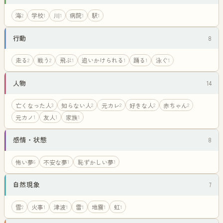
海
学校
川
病院
駅
2
1
1
1
1
行動
8
走る
戦う
飛ぶ
追いかけられる
踊る
泳ぐ
2
2
1
1
1
1
人物
14
亡くなった人
知らない人
元カレ
好きな人
赤ちゃん
3
2
2
2
2
元カノ
友人
家族
1
1
1
感情・状態
8
怖い夢
不安な夢
恥ずかしい夢
6
1
1
自然現象
7
雪
火事
津波
雷
地震
虹
2
1
1
1
1
1