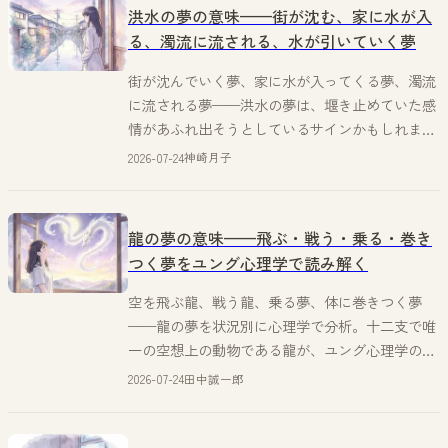
洪水の夢の意味——街が沈む、家に水が入
る、濁流に流される、水が引いていく夢
街が沈んでいく夢、家に水が入ってくる夢、濁流
に流される夢——洪水の夢は、堰き止めていた感
情があふれ出そうとしているサインかもしれませ
ん。神崎月子が、水の記憶をたどりながら意味を
2026-07-24
神崎月子
綴ります。
龍の夢の意味——飛ぶ・戦う・乗る・巻き
つく夢をユング心理学で読み解く
空を飛ぶ龍、戦う龍、乗る夢、体に巻きつく夢
——龍の夢を状況別に心理学で分析。十二支で唯
一の空想上の動物である龍が、ユング心理学のア
ーキタイプ論とどう結びつくのかを田中誠一郎が
2026-07-24
田中誠一郎
解説する。