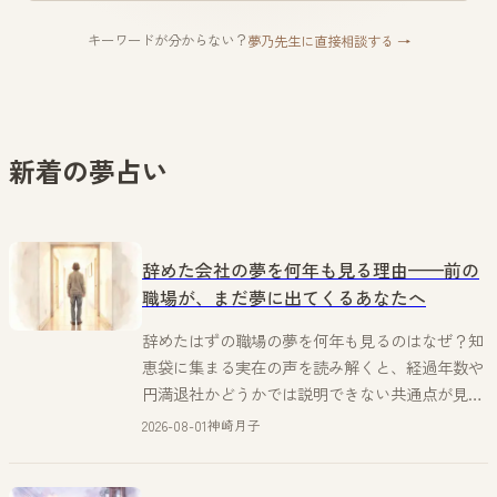
キーワードが分からない？
夢乃先生に直接相談する →
新着の夢占い
辞めた会社の夢を何年も見る理由——前の
職場が、まだ夢に出てくるあなたへ
辞めたはずの職場の夢を何年も見るのはなぜ？知
恵袋に集まる実在の声を読み解くと、経過年数や
円満退社かどうかでは説明できない共通点が見え
てきた。神崎月子が自分の体験と重ねながら綴
2026-08-01
神崎月子
る。