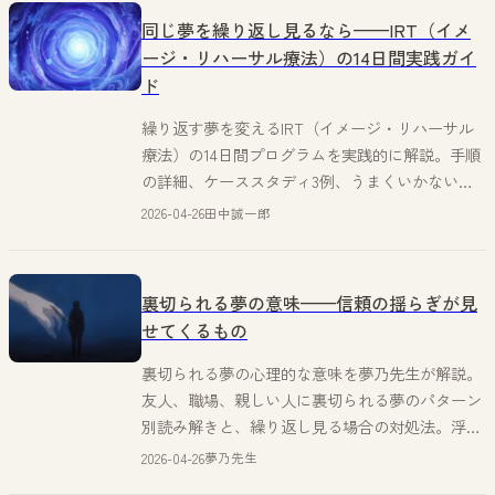
同じ夢を繰り返し見るなら——IRT（イメ
ージ・リハーサル療法）の14日間実践ガイ
ド
繰り返す夢を変えるIRT（イメージ・リハーサル
療法）の14日間プログラムを実践的に解説。手順
の詳細、ケーススタディ3例、うまくいかないと
きのチェックリスト、IRTが向く人・向かない人
2026-04-26
田中誠一郎
まで、科学的エビデンスに基づく実践ガイド。
裏切られる夢の意味——信頼の揺らぎが見
せてくるもの
裏切られる夢の心理的な意味を夢乃先生が解説。
友人、職場、親しい人に裏切られる夢のパターン
別読み解きと、繰り返し見る場合の対処法。浮気
以外の裏切りに焦点を当てた心理分析。
2026-04-26
夢乃先生