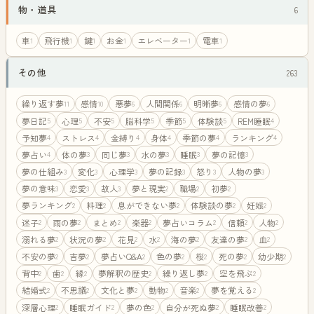
物・道具
6
車
飛行機
鍵
お金
エレベーター
電車
1
1
1
1
1
1
その他
263
繰り返す夢
感情
悪夢
人間関係
明晰夢
感情の夢
11
10
6
6
6
6
夢日記
心理
不安
脳科学
季節
体験談
REM睡眠
5
5
5
5
5
5
4
予知夢
ストレス
金縛り
身体
季節の夢
ランキング
4
4
4
4
4
4
夢占い
体の夢
同じ夢
水の夢
睡眠
夢の記憶
4
3
3
3
3
3
夢の仕組み
変化
心理学
夢の記録
怒り
人物の夢
3
3
3
3
3
3
夢の意味
恋愛
故人
夢と現実
職場
初夢
3
3
3
2
2
2
夢ランキング
料理
息ができない夢
体験談の夢
妊娠
2
2
2
2
2
迷子
雨の夢
まとめ
楽器
夢占いコラム
信頼
人物
2
2
2
2
2
2
2
溺れる夢
状況の夢
花見
水
海の夢
友達の夢
血
2
2
2
2
2
2
2
不安の夢
吉夢
夢占いQ&A
色の夢
桜
死の夢
幼少期
2
2
2
2
2
2
2
背中
歯
縁
夢解釈の歴史
繰り返し夢
空を飛ぶ
2
2
2
2
2
2
結婚式
不思議
文化と夢
動物
音楽
夢を覚える
2
2
2
2
2
2
深層心理
睡眠ガイド
夢の色
自分が死ぬ夢
睡眠改善
2
2
2
2
2