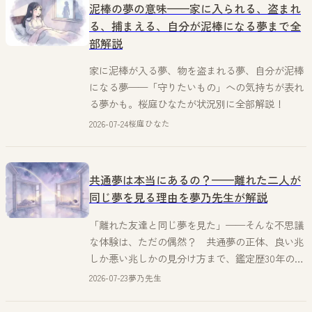
泥棒の夢の意味——家に入られる、盗まれ
る、捕まえる、自分が泥棒になる夢まで全
部解説
家に泥棒が入る夢、物を盗まれる夢、自分が泥棒
になる夢——「守りたいもの」への気持ちが表れ
る夢かも。桜庭ひなたが状況別に全部解説！
2026-07-24
桜庭ひなた
共通夢は本当にあるの？——離れた二人が
同じ夢を見る理由を夢乃先生が解説
「離れた友達と同じ夢を見た」——そんな不思議
な体験は、ただの偶然？ 共通夢の正体、良い兆
しか悪い兆しかの見分け方まで、鑑定歴30年の夢
乃先生が経験からズバッと答えます。
2026-07-23
夢乃先生