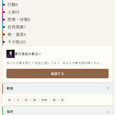
行動
8
人物
14
感情・状態
8
自然現象
7
物・道具
6
その他
263
夢乃先生の夢占い
気になる夢を見た？ 先生に話してみて。あなたの夢を読み解くわよ。
相談する
動物
11
鳥
犬
蛇
猫
蜘蛛
龍
馬
2
2
2
2
1
1
1
場所
6