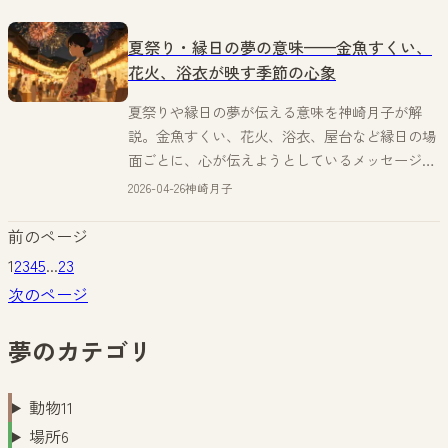
夏祭り・縁日の夢の意味——金魚すくい、
花火、浴衣が映す季節の心象
夏祭りや縁日の夢が伝える意味を神崎月子が解
説。金魚すくい、花火、浴衣、屋台など縁日の場
面ごとに、心が伝えようとしているメッセージを
読み解く。
2026-04-26
神崎月子
前のページ
1
2
3
4
5
...
23
次のページ
夢のカテゴリ
動物
11
場所
6