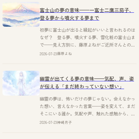
富士山の夢の意味——一富士二鷹三茄子、
登る夢から噴火する夢まで
初夢に富士山が出ると縁起がいいと言われるのは
なぜ？ 登る夢、噴火する夢、雪化粧の富士山ま
で——見え方別に、藤原よねがご近所さんとの話
を交えて優しく読み解きます。
2026-07-23
藤原よね
幽霊が出てくる夢の意味——気配、声、姿
が伝える「まだ終わっていない想い」
幽霊の夢は、怖いだけの夢じゃない。会えなかっ
た想い、言えなかった言葉——姿を変えて、まだ
そこにいる誰か。気配や声、触れた感触から、月
子が丁寧に読み解きます。
2026-07-23
神崎月子