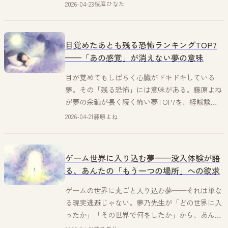
る人、夢の中での行動によって意味が18パターン
2026-04-23
桜庭ひなた
に分かれる。桜庭ひなたがフランクに全部解説！
目覚めたあとも残る恐怖ランキングTOP7
——「あの感覚」が消えない夢の意味
目が覚めてもしばらく心臓がドキドキしている
夢。その「残る恐怖」には意味がある。藤原よね
が夢の余韻が長く続く怖い夢TOP7を、経験談と
一緒に解説する。
2026-04-21
藤原よね
ゲーム世界に入り込む夢——没入体験が語
る、あんたの「もう一つの場所」への欲求
ゲームの世界に丸ごと入り込む夢——それは単な
る現実逃避じゃない。夢乃先生が「どの世界に入
ったか」「その世界で何をしたか」から、あんた
が今求めているものを読み解く。