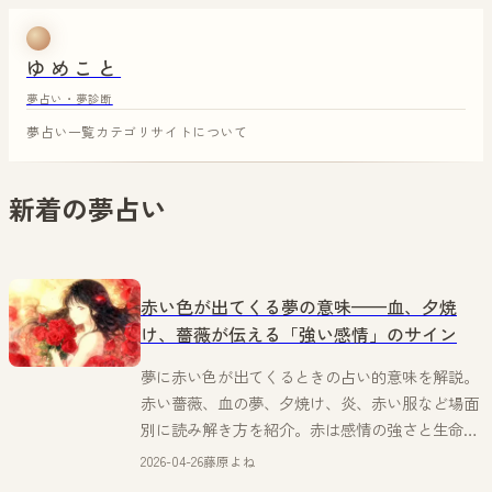
ゆめこと
夢占い・夢診断
夢占い一覧
カテゴリ
サイトについて
新着の夢占い
赤い色が出てくる夢の意味——血、夕焼
け、薔薇が伝える「強い感情」のサイン
夢に赤い色が出てくるときの占い的意味を解説。
赤い薔薇、血の夢、夕焼け、炎、赤い服など場面
別に読み解き方を紹介。赤は感情の強さと生命力
のシンボル。
2026-04-26
藤原よね