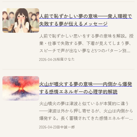
人前で恥ずかしい夢の意味——衆人環視で
失敗する夢が伝えるメッセージ
人前で恥ずかしい思いをする夢の意味を解説。授
業・仕事で失敗する夢、下着が見えてしまう夢、
スピーチで声が出ない夢など5つのパターン別
に、今の自分の状態と気持ちの読み解き方をお届
2026-04-26
桜庭ひなた
け。
火山が噴火する夢の意味——内側から爆発
する感情エネルギーの心理学的解読
火山噴火の夢は津波と似ているが本質的に違う
——津波は外から押し寄せるが、火山は内側から
爆発する。長く蓄積されてきた感情エネルギーが
限界に達したサイン。田中誠一郎が科学的根拠で
2026-04-23
田中誠一郎
解読する。