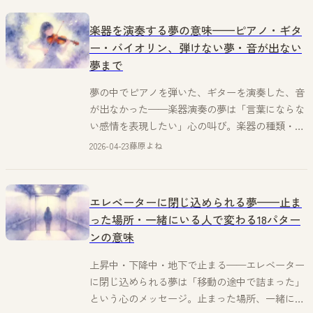
楽器を演奏する夢の意味——ピアノ・ギタ
ー・バイオリン、弾けない夢・音が出ない
夢まで
夢の中でピアノを弾いた、ギターを演奏した、音
が出なかった——楽器演奏の夢は「言葉にならな
い感情を表現したい」心の叫び。楽器の種類・演
奏の状況・弾けた/弾けないで意味が変わる。藤
2026-04-23
藤原よね
原よねが丁寧に語ります。
エレベーターに閉じ込められる夢——止ま
った場所・一緒にいる人で変わる18パター
ンの意味
上昇中・下降中・地下で止まる——エレベーター
に閉じ込められる夢は「移動の途中で詰まった」
という心のメッセージ。止まった場所、一緒にい