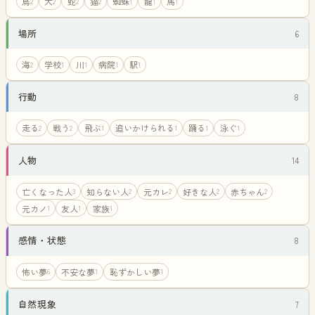
鳥
犬
蛇
猫
蜘蛛
龍
馬
2
2
2
2
1
1
1
場所
6
海
学校
川
病院
駅
2
1
1
1
1
行動
8
走る
戦う
飛ぶ
追いかけられる
踊る
泳ぐ
2
2
1
1
1
1
人物
14
亡くなった人
知らない人
元カレ
好きな人
赤ちゃん
3
2
2
2
2
元カノ
友人
家族
1
1
1
感情・状態
8
怖い夢
不安な夢
恥ずかしい夢
6
1
1
自然現象
7