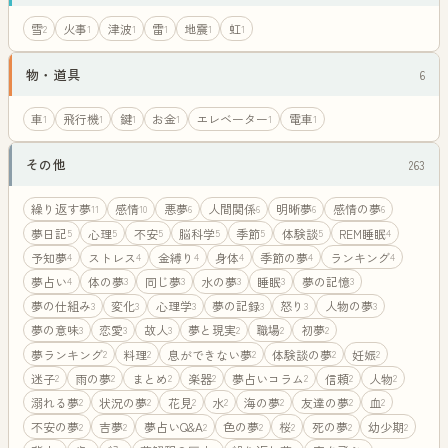
雪
火事
津波
雷
地震
虹
2
1
1
1
1
1
物・道具
6
車
飛行機
鍵
お金
エレベーター
電車
1
1
1
1
1
1
その他
263
繰り返す夢
感情
悪夢
人間関係
明晰夢
感情の夢
11
10
6
6
6
6
夢日記
心理
不安
脳科学
季節
体験談
REM睡眠
5
5
5
5
5
5
4
予知夢
ストレス
金縛り
身体
季節の夢
ランキング
4
4
4
4
4
4
夢占い
体の夢
同じ夢
水の夢
睡眠
夢の記憶
4
3
3
3
3
3
夢の仕組み
変化
心理学
夢の記録
怒り
人物の夢
3
3
3
3
3
3
夢の意味
恋愛
故人
夢と現実
職場
初夢
3
3
3
2
2
2
夢ランキング
料理
息ができない夢
体験談の夢
妊娠
2
2
2
2
2
迷子
雨の夢
まとめ
楽器
夢占いコラム
信頼
人物
2
2
2
2
2
2
2
溺れる夢
状況の夢
花見
水
海の夢
友達の夢
血
2
2
2
2
2
2
2
不安の夢
吉夢
夢占いQ&A
色の夢
桜
死の夢
幼少期
2
2
2
2
2
2
2