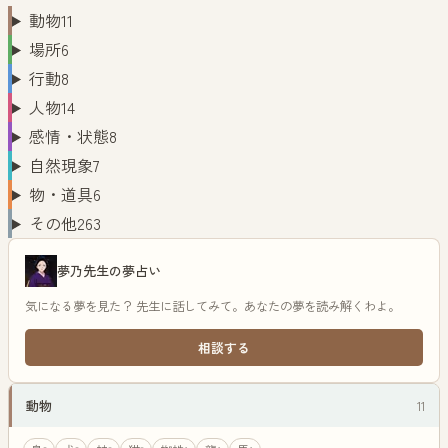
動物
11
場所
6
行動
8
人物
14
感情・状態
8
自然現象
7
物・道具
6
その他
263
夢乃先生の夢占い
気になる夢を見た？ 先生に話してみて。あなたの夢を読み解くわよ。
相談する
動物
11