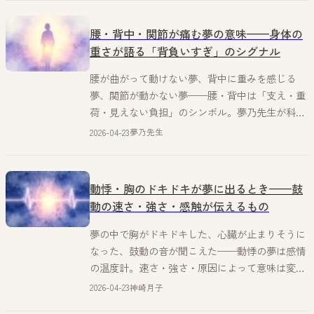
腰・背中・関節が痛む夢の意味——身体の
重さが語る「背負いすぎ」のシグナル
腰が曲がって動けない夢、背中に重みを感じる
夢、関節が動かない夢——腰・背中は「支え・重
荷・見えない負担」のシンボル。夢乃先生が科学
的根拠を踏まえてズバッと解読する。
2026-04-23
夢乃先生
動悸・胸のドキドキが夢に出るとき——鼓
動の速さ・強さ・感触が伝えるもの
夢の中で胸がドキドキした、心臓が止まりそうに
なった、鼓動の音が聞こえた——動悸の夢は感情
の温度計。速さ・強さ・原因によって意味は変わ
る。神崎月子が言葉にならない感覚を掬い上げ
2026-04-23
神崎月子
る。