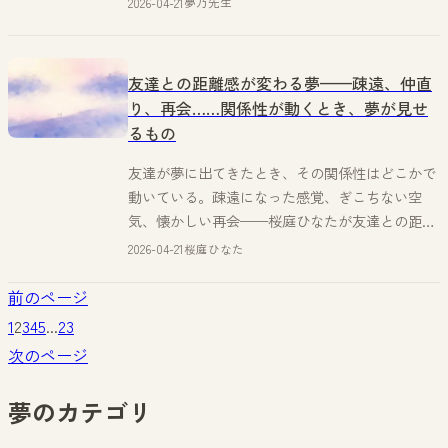
2026-04-21
夢乃先生
友達との距離感が変わる夢——疎遠、仲直
り、再会……関係性が動くとき、夢が見せ
るもの
友達が夢に出てきたとき、その関係性はどこかで
動いている。疎遠になった感覚、ぎこちない空
気、懐かしい再会——桜庭ひなたが友達との距離
感が変わる夢を解説する。
2026-04-21
桜庭ひなた
前のページ
1
2
3
4
5
...
23
次のページ
夢のカテゴリ