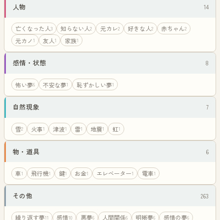
人物
14
亡くなった人
知らない人
元カレ
好きな人
赤ちゃん
3
2
2
2
2
元カノ
友人
家族
1
1
1
感情・状態
8
怖い夢
不安な夢
恥ずかしい夢
6
1
1
自然現象
7
雪
火事
津波
雷
地震
虹
2
1
1
1
1
1
物・道具
6
車
飛行機
鍵
お金
エレベーター
電車
1
1
1
1
1
1
その他
263
繰り返す夢
感情
悪夢
人間関係
明晰夢
感情の夢
11
10
6
6
6
6