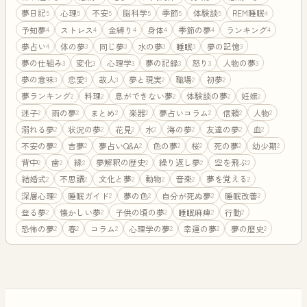
夢日記
心理
不安
脳科学
季節
体験談
REM睡眠
5
5
5
5
5
5
4
予知夢
ストレス
金縛り
身体
季節の夢
ランキング
4
4
4
4
4
4
夢占い
体の夢
同じ夢
水の夢
睡眠
夢の記憶
4
3
3
3
3
3
夢の仕組み
変化
心理学
夢の記録
怒り
人物の夢
3
3
3
3
3
3
夢の意味
恋愛
故人
夢と現実
職場
初夢
3
3
3
2
2
2
夢ランキング
料理
息ができない夢
体験談の夢
妊娠
2
2
2
2
2
迷子
雨の夢
まとめ
楽器
夢占いコラム
信頼
人物
2
2
2
2
2
2
2
溺れる夢
状況の夢
花見
水
海の夢
友達の夢
血
2
2
2
2
2
2
2
不安の夢
吉夢
夢占いQ&A
色の夢
桜
死の夢
幼少期
2
2
2
2
2
2
2
背中
歯
縁
夢解釈の歴史
繰り返し夢
空を飛ぶ
2
2
2
2
2
2
結婚式
不思議
文化と夢
動物
音楽
夢を覚える
2
2
2
2
2
2
深層心理
睡眠ガイド
夢の色
自分が死ぬ夢
睡眠改善
2
2
2
2
2
登る夢
懐かしい夢
子供の頃の夢
睡眠麻痺
行動
2
2
2
2
2
恐怖の夢
春
コラム
心理学の夢
幸運の夢
夢の歴史
2
2
2
2
2
2