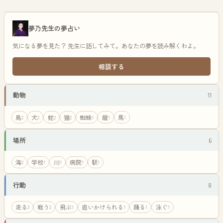
夢乃先生の夢占い
気になる夢を見た？ 先生に話してみて。あなたの夢を読み解くわよ。
相談する
動物
11
鳥
犬
蛇
猫
蜘蛛
龍
馬
2
2
2
2
1
1
1
場所
6
海
学校
川
病院
駅
2
1
1
1
1
行動
8
走る
戦う
飛ぶ
追いかけられる
踊る
泳ぐ
2
2
1
1
1
1