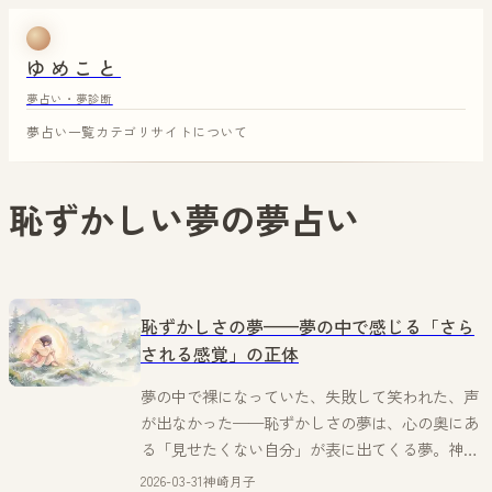
ゆめこと
夢占い・夢診断
夢占い一覧
カテゴリ
サイトについて
恥ずかしい夢
の夢占い
恥ずかしさの夢——夢の中で感じる「さら
される感覚」の正体
夢の中で裸になっていた、失敗して笑われた、声
が出なかった——恥ずかしさの夢は、心の奥にあ
る「見せたくない自分」が表に出てくる夢。神崎
月子が恥の夢の感覚を言葉にする。
2026-03-31
神崎月子