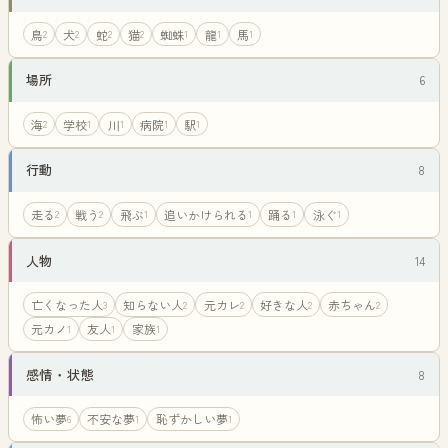
鳥
犬
蛇
猫
蜘蛛
龍
馬
2
2
2
2
1
1
1
場所
6
海
学校
川
病院
駅
2
1
1
1
1
行動
8
走る
戦う
飛ぶ
追いかけられる
踊る
泳ぐ
2
2
1
1
1
1
人物
14
亡くなった人
知らない人
元カレ
好きな人
赤ちゃん
3
2
2
2
2
元カノ
友人
家族
1
1
1
感情・状態
8
怖い夢
不安な夢
恥ずかしい夢
6
1
1