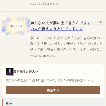
2026-03-28
桜庭ひなた
知らない人が夢に出てきたんですよ——そ
の人が伝えようとしていること
夢に出てくる知らない人は「あなた自身の別の
顔」や「新しい出会いの予感」を運んでいる。性
別・年齢・場面別15パターンで、その人があなた
に伝えたいことを読み解きます。
2026-03-24
藤原よね
夢乃先生の夢占い
気になる夢を見た？ 先生に話してみて。あなたの夢を読み解くわよ。
相談する
動物
11