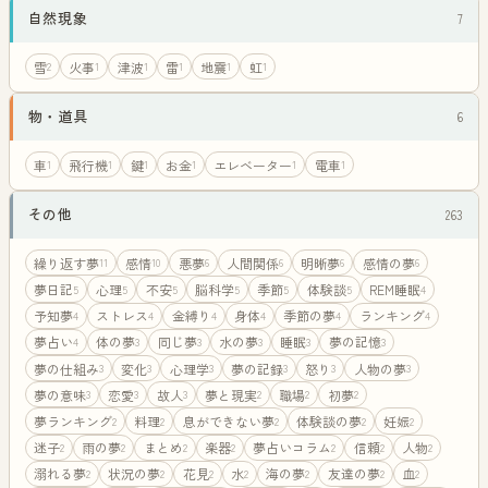
自然現象
7
雪
火事
津波
雷
地震
虹
2
1
1
1
1
1
物・道具
6
車
飛行機
鍵
お金
エレベーター
電車
1
1
1
1
1
1
その他
263
繰り返す夢
感情
悪夢
人間関係
明晰夢
感情の夢
11
10
6
6
6
6
夢日記
心理
不安
脳科学
季節
体験談
REM睡眠
5
5
5
5
5
5
4
予知夢
ストレス
金縛り
身体
季節の夢
ランキング
4
4
4
4
4
4
夢占い
体の夢
同じ夢
水の夢
睡眠
夢の記憶
4
3
3
3
3
3
夢の仕組み
変化
心理学
夢の記録
怒り
人物の夢
3
3
3
3
3
3
夢の意味
恋愛
故人
夢と現実
職場
初夢
3
3
3
2
2
2
夢ランキング
料理
息ができない夢
体験談の夢
妊娠
2
2
2
2
2
迷子
雨の夢
まとめ
楽器
夢占いコラム
信頼
人物
2
2
2
2
2
2
2
溺れる夢
状況の夢
花見
水
海の夢
友達の夢
血
2
2
2
2
2
2
2