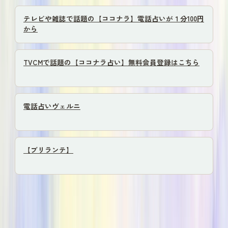
テレビや雑誌で話題の【ココナラ】電話占いが１分100円
から
TVCMで話題の【ココナラ占い】無料会員登録はこちら
電話占いヴェルニ
【ブリランテ】
※ リンクにはアフィリエイト広告が含まれます