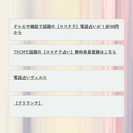
する
相談先を選ぶ ↗
テレビや雑誌で話題の【ココナラ】電話占いが１分100円
から
TVCMで話題の【ココナラ占い】無料会員登録はこちら
電話占いヴェルニ
【ブリランテ】
※ リンクにはアフィリエイト広告が含まれます