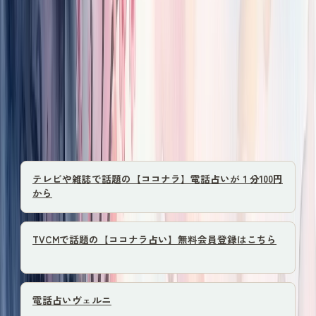
た不安が元にあることが多い。
タイプが違えば、対処法も少し違ってくるの。
見た夢をもっと深く知りたい方へ — プロの占い師に相談
する
相談先を選ぶ ↗
テレビや雑誌で話題の【ココナラ】電話占いが１分100円
から
TVCMで話題の【ココナラ占い】無料会員登録はこちら
電話占いヴェルニ