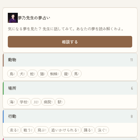
夢乃先生の夢占い
気になる夢を見た？ 先生に話してみて。あなたの夢を読み解くわよ。
相談する
動物
11
鳥
犬
蛇
猫
蜘蛛
龍
馬
2
2
2
2
1
1
1
場所
6
海
学校
川
病院
駅
2
1
1
1
1
行動
8
走る
戦う
飛ぶ
追いかけられる
踊る
泳ぐ
2
2
1
1
1
1