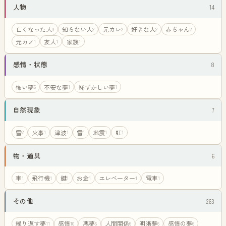
人物
14
亡くなった人
知らない人
元カレ
好きな人
赤ちゃん
3
2
2
2
2
元カノ
友人
家族
1
1
1
感情・状態
8
怖い夢
不安な夢
恥ずかしい夢
6
1
1
自然現象
7
雪
火事
津波
雷
地震
虹
2
1
1
1
1
1
物・道具
6
車
飛行機
鍵
お金
エレベーター
電車
1
1
1
1
1
1
その他
263
繰り返す夢
感情
悪夢
人間関係
明晰夢
感情の夢
11
10
6
6
6
6