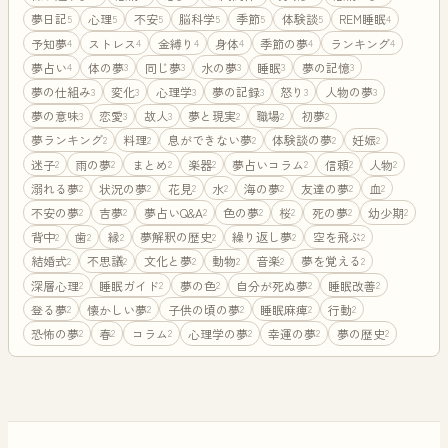
夢日記
心理
不安
脳科学
季節
体験談
REM睡眠
5
5
5
5
5
5
4
予知夢
ストレス
金縛り
身体
季節の夢
ランキング
4
4
4
4
4
4
夢占い
体の夢
同じ夢
水の夢
睡眠
夢の記憶
4
3
3
3
3
3
夢の仕組み
変化
心理学
夢の記録
怒り
人物の夢
3
3
3
3
3
3
夢の意味
恋愛
故人
夢と現実
職場
初夢
3
3
3
2
2
2
夢ランキング
料理
息ができない夢
体験談の夢
妊娠
2
2
2
2
2
迷子
雨の夢
まとめ
楽器
夢占いコラム
信頼
人物
2
2
2
2
2
2
2
溺れる夢
状況の夢
花見
水
海の夢
友達の夢
血
2
2
2
2
2
2
2
不安の夢
吉夢
夢占いQ&A
色の夢
桜
死の夢
幼少期
2
2
2
2
2
2
2
背中
歯
縁
夢解釈の歴史
繰り返し夢
空を飛ぶ
2
2
2
2
2
2
結婚式
不思議
文化と夢
動物
音楽
夢を覚える
2
2
2
2
2
2
深層心理
睡眠ガイド
夢の色
自分が死ぬ夢
睡眠改善
2
2
2
2
2
登る夢
懐かしい夢
子供の頃の夢
睡眠麻痺
行動
2
2
2
2
2
恐怖の夢
春
コラム
心理学の夢
幸運の夢
夢の歴史
2
2
2
2
2
2