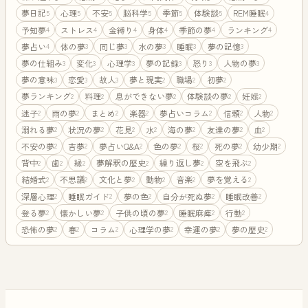
夢日記
心理
不安
脳科学
季節
体験談
REM睡眠
5
5
5
5
5
5
4
予知夢
ストレス
金縛り
身体
季節の夢
ランキング
4
4
4
4
4
4
夢占い
体の夢
同じ夢
水の夢
睡眠
夢の記憶
4
3
3
3
3
3
夢の仕組み
変化
心理学
夢の記録
怒り
人物の夢
3
3
3
3
3
3
夢の意味
恋愛
故人
夢と現実
職場
初夢
3
3
3
2
2
2
夢ランキング
料理
息ができない夢
体験談の夢
妊娠
2
2
2
2
2
迷子
雨の夢
まとめ
楽器
夢占いコラム
信頼
人物
2
2
2
2
2
2
2
溺れる夢
状況の夢
花見
水
海の夢
友達の夢
血
2
2
2
2
2
2
2
不安の夢
吉夢
夢占いQ&A
色の夢
桜
死の夢
幼少期
2
2
2
2
2
2
2
背中
歯
縁
夢解釈の歴史
繰り返し夢
空を飛ぶ
2
2
2
2
2
2
結婚式
不思議
文化と夢
動物
音楽
夢を覚える
2
2
2
2
2
2
深層心理
睡眠ガイド
夢の色
自分が死ぬ夢
睡眠改善
2
2
2
2
2
登る夢
懐かしい夢
子供の頃の夢
睡眠麻痺
行動
2
2
2
2
2
恐怖の夢
春
コラム
心理学の夢
幸運の夢
夢の歴史
2
2
2
2
2
2