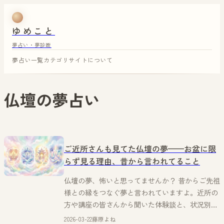
ゆめこと
夢占い・夢診断
夢占い一覧
カテゴリ
サイトについて
仏壇
の夢占い
ご近所さんも見てた仏壇の夢——お盆に限
らず見る理由、昔から言われてること
仏壇の夢、怖いと思ってませんか？ 昔からご先祖
様との縁をつなぐ夢と言われていますよ。近所の
方や講座の皆さんから聞いた体験談と、状況別・
感情別の意味をよねが丁寧にお伝えします。
2026-03-22
藤原よね