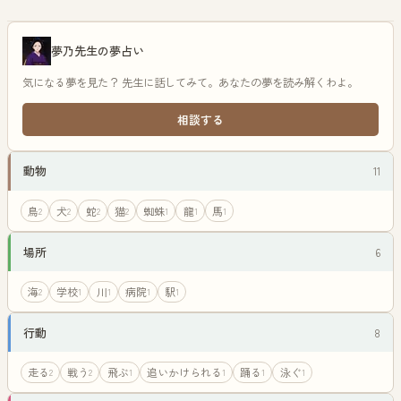
夢乃先生の夢占い
気になる夢を見た？ 先生に話してみて。あなたの夢を読み解くわよ。
相談する
動物
11
鳥
犬
蛇
猫
蜘蛛
龍
馬
2
2
2
2
1
1
1
場所
6
海
学校
川
病院
駅
2
1
1
1
1
行動
8
走る
戦う
飛ぶ
追いかけられる
踊る
泳ぐ
2
2
1
1
1
1