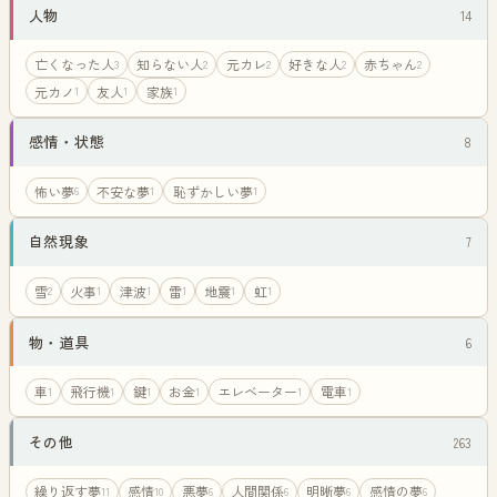
人物
14
亡くなった人
知らない人
元カレ
好きな人
赤ちゃん
3
2
2
2
2
元カノ
友人
家族
1
1
1
感情・状態
8
怖い夢
不安な夢
恥ずかしい夢
6
1
1
自然現象
7
雪
火事
津波
雷
地震
虹
2
1
1
1
1
1
物・道具
6
車
飛行機
鍵
お金
エレベーター
電車
1
1
1
1
1
1
その他
263
繰り返す夢
感情
悪夢
人間関係
明晰夢
感情の夢
11
10
6
6
6
6