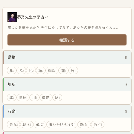
夢乃先生の夢占い
気になる夢を見た？ 先生に話してみて。あなたの夢を読み解くわよ。
相談する
動物
11
鳥
犬
蛇
猫
蜘蛛
龍
馬
2
2
2
2
1
1
1
場所
6
海
学校
川
病院
駅
2
1
1
1
1
行動
8
走る
戦う
飛ぶ
追いかけられる
踊る
泳ぐ
2
2
1
1
1
1