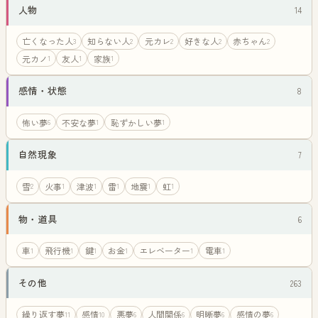
人物
14
亡くなった人
知らない人
元カレ
好きな人
赤ちゃん
3
2
2
2
2
元カノ
友人
家族
1
1
1
感情・状態
8
怖い夢
不安な夢
恥ずかしい夢
6
1
1
自然現象
7
雪
火事
津波
雷
地震
虹
2
1
1
1
1
1
物・道具
6
車
飛行機
鍵
お金
エレベーター
電車
1
1
1
1
1
1
その他
263
繰り返す夢
感情
悪夢
人間関係
明晰夢
感情の夢
11
10
6
6
6
6