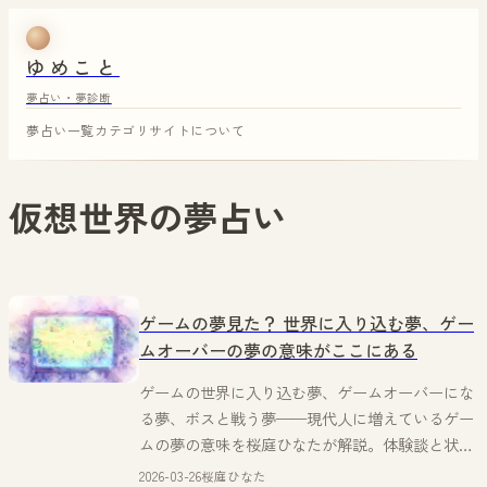
ゆめこと
夢占い・夢診断
夢占い一覧
カテゴリ
サイトについて
仮想世界
の夢占い
ゲームの夢見た？ 世界に入り込む夢、ゲー
ムオーバーの夢の意味がここにある
ゲームの世界に入り込む夢、ゲームオーバーにな
る夢、ボスと戦う夢——現代人に増えているゲー
ムの夢の意味を桜庭ひなたが解説。体験談と状況
別15パターン付き。
2026-03-26
桜庭ひなた