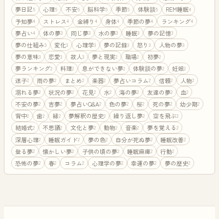
夢日記
心理
不安
脳科学
季節
体験談
REM睡眠
5
5
5
5
5
5
4
予知夢
ストレス
金縛り
身体
季節の夢
ランキング
4
4
4
4
4
4
夢占い
体の夢
同じ夢
水の夢
睡眠
夢の記憶
4
3
3
3
3
3
夢の仕組み
変化
心理学
夢の記録
怒り
人物の夢
3
3
3
3
3
3
夢の意味
恋愛
故人
夢と現実
職場
初夢
3
3
3
2
2
2
夢ランキング
料理
息ができない夢
体験談の夢
妊娠
2
2
2
2
2
迷子
雨の夢
まとめ
楽器
夢占いコラム
信頼
人物
2
2
2
2
2
2
2
溺れる夢
状況の夢
花見
水
海の夢
友達の夢
血
2
2
2
2
2
2
2
不安の夢
吉夢
夢占いQ&A
色の夢
桜
死の夢
幼少期
2
2
2
2
2
2
2
背中
歯
縁
夢解釈の歴史
繰り返し夢
空を飛ぶ
2
2
2
2
2
2
結婚式
不思議
文化と夢
動物
音楽
夢を覚える
2
2
2
2
2
2
深層心理
睡眠ガイド
夢の色
自分が死ぬ夢
睡眠改善
2
2
2
2
2
登る夢
懐かしい夢
子供の頃の夢
睡眠麻痺
行動
2
2
2
2
2
恐怖の夢
春
コラム
心理学の夢
幸運の夢
夢の歴史
2
2
2
2
2
2