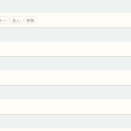
カノ
友人
家族
1
1
1