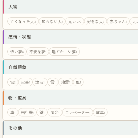
人物
亡くなった人
知らない人
元カレ
好きな人
赤ちゃん
元
3
2
2
2
2
感情・状態
怖い夢
不安な夢
恥ずかしい夢
6
1
1
自然現象
雪
火事
津波
雷
地震
虹
2
1
1
1
1
1
物・道具
車
飛行機
鍵
お金
エレベーター
電車
1
1
1
1
1
1
その他