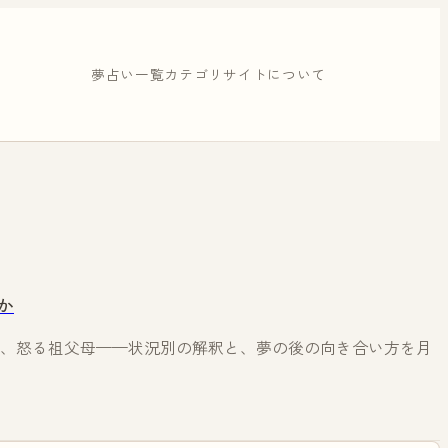
夢占い一覧
カテゴリ
サイトについて
か
、怒る祖父母——状況別の解釈と、夢の後の向き合い方を月