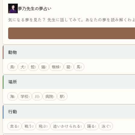
夢乃先生の夢占い
気になる夢を見た？ 先生に話してみて。あなたの夢を読み解くわ
動物
鳥
犬
蛇
猫
蜘蛛
龍
馬
2
2
2
2
1
1
1
場所
海
学校
川
病院
駅
2
1
1
1
1
行動
走る
戦う
飛ぶ
追いかけられる
踊る
泳ぐ
2
2
1
1
1
1