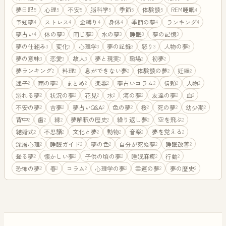
夢日記
心理
不安
脳科学
季節
体験談
REM睡眠
5
5
5
5
5
5
4
予知夢
ストレス
金縛り
身体
季節の夢
ランキング
4
4
4
4
4
4
夢占い
体の夢
同じ夢
水の夢
睡眠
夢の記憶
4
3
3
3
3
3
夢の仕組み
変化
心理学
夢の記録
怒り
人物の夢
3
3
3
3
3
3
夢の意味
恋愛
故人
夢と現実
職場
初夢
3
3
3
2
2
2
夢ランキング
料理
息ができない夢
体験談の夢
妊娠
2
2
2
2
2
迷子
雨の夢
まとめ
楽器
夢占いコラム
信頼
人物
2
2
2
2
2
2
2
溺れる夢
状況の夢
花見
水
海の夢
友達の夢
血
2
2
2
2
2
2
2
不安の夢
吉夢
夢占いQ&A
色の夢
桜
死の夢
幼少期
2
2
2
2
2
2
2
背中
歯
縁
夢解釈の歴史
繰り返し夢
空を飛ぶ
2
2
2
2
2
2
結婚式
不思議
文化と夢
動物
音楽
夢を覚える
2
2
2
2
2
2
深層心理
睡眠ガイド
夢の色
自分が死ぬ夢
睡眠改善
2
2
2
2
2
登る夢
懐かしい夢
子供の頃の夢
睡眠麻痺
行動
2
2
2
2
2
恐怖の夢
春
コラム
心理学の夢
幸運の夢
夢の歴史
2
2
2
2
2
2