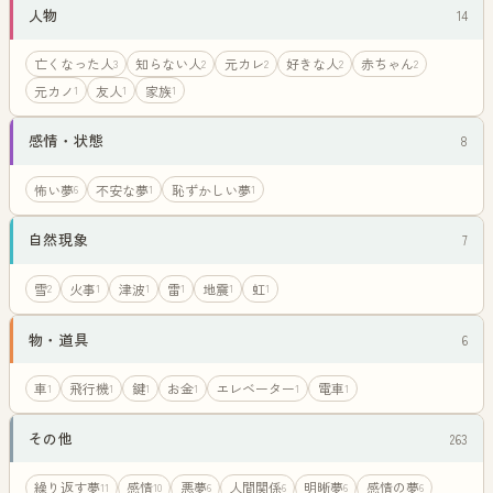
人物
14
亡くなった人
知らない人
元カレ
好きな人
赤ちゃん
3
2
2
2
2
元カノ
友人
家族
1
1
1
感情・状態
8
怖い夢
不安な夢
恥ずかしい夢
6
1
1
自然現象
7
雪
火事
津波
雷
地震
虹
2
1
1
1
1
1
物・道具
6
車
飛行機
鍵
お金
エレベーター
電車
1
1
1
1
1
1
その他
263
繰り返す夢
感情
悪夢
人間関係
明晰夢
感情の夢
11
10
6
6
6
6