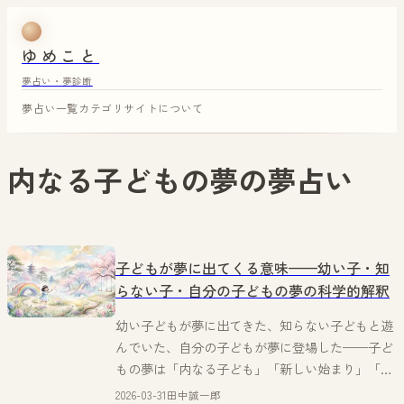
ゆめこと
夢占い・夢診断
夢占い一覧
カテゴリ
サイトについて
内なる子どもの夢
の夢占い
子どもが夢に出てくる意味——幼い子・知
らない子・自分の子どもの夢の科学的解釈
幼い子どもが夢に出てきた、知らない子どもと遊
んでいた、自分の子どもが夢に登場した——子ど
もの夢は「内なる子ども」「新しい始まり」「成
長の可能性」に関わる。田中誠一郎が科学的・心
2026-03-31
田中誠一郎