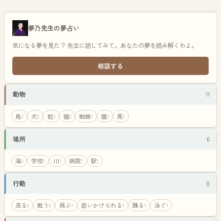
理学的視点から解読する。
夢乃先生の夢占い
気になる夢を見た？ 先生に話してみて。あなたの夢を読み解くわよ。
相談する
動物
11
鳥
犬
蛇
猫
蜘蛛
龍
馬
2
2
2
2
1
1
1
場所
6
海
学校
川
病院
駅
2
1
1
1
1
行動
8
走る
戦う
飛ぶ
追いかけられる
踊る
泳ぐ
2
2
1
1
1
1