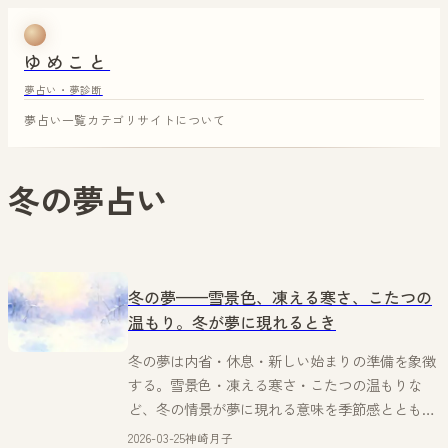
ゆめこと
夢占い・夢診断
夢占い一覧
カテゴリ
サイトについて
冬
の夢占い
冬の夢——雪景色、凍える寒さ、こたつの
温もり。冬が夢に現れるとき
冬の夢は内省・休息・新しい始まりの準備を象徴
する。雪景色・凍える寒さ・こたつの温もりな
ど、冬の情景が夢に現れる意味を季節感とともに
解説。
2026-03-25
神崎月子