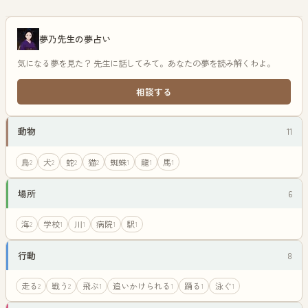
夢乃先生の夢占い
気になる夢を見た？ 先生に話してみて。あなたの夢を読み解くわよ。
相談する
動物
11
鳥
犬
蛇
猫
蜘蛛
龍
馬
2
2
2
2
1
1
1
場所
6
海
学校
川
病院
駅
2
1
1
1
1
行動
8
走る
戦う
飛ぶ
追いかけられる
踊る
泳ぐ
2
2
1
1
1
1