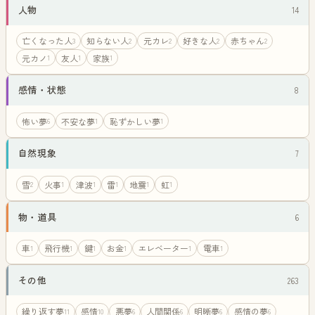
人物
14
亡くなった人
知らない人
元カレ
好きな人
赤ちゃん
3
2
2
2
2
元カノ
友人
家族
1
1
1
感情・状態
8
怖い夢
不安な夢
恥ずかしい夢
6
1
1
自然現象
7
雪
火事
津波
雷
地震
虹
2
1
1
1
1
1
物・道具
6
車
飛行機
鍵
お金
エレベーター
電車
1
1
1
1
1
1
その他
263
繰り返す夢
感情
悪夢
人間関係
明晰夢
感情の夢
11
10
6
6
6
6