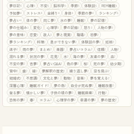
夢日記
心理
不安
脳科学
季節
体験談
REM睡眠
5
5
5
5
5
5
4
予知夢
ストレス
金縛り
身体
季節の夢
ランキング
4
4
4
4
4
4
夢占い
体の夢
同じ夢
水の夢
睡眠
夢の記憶
4
3
3
3
3
3
夢の仕組み
変化
心理学
夢の記録
怒り
人物の夢
3
3
3
3
3
3
夢の意味
恋愛
故人
夢と現実
職場
初夢
3
3
3
2
2
2
夢ランキング
料理
息ができない夢
体験談の夢
妊娠
2
2
2
2
2
迷子
雨の夢
まとめ
楽器
夢占いコラム
信頼
人物
2
2
2
2
2
2
2
溺れる夢
状況の夢
花見
水
海の夢
友達の夢
血
2
2
2
2
2
2
2
不安の夢
吉夢
夢占いQ&A
色の夢
桜
死の夢
幼少期
2
2
2
2
2
2
2
背中
歯
縁
夢解釈の歴史
繰り返し夢
空を飛ぶ
2
2
2
2
2
2
結婚式
不思議
文化と夢
動物
音楽
夢を覚える
2
2
2
2
2
2
深層心理
睡眠ガイド
夢の色
自分が死ぬ夢
睡眠改善
2
2
2
2
2
登る夢
懐かしい夢
子供の頃の夢
睡眠麻痺
行動
2
2
2
2
2
恐怖の夢
春
コラム
心理学の夢
幸運の夢
夢の歴史
2
2
2
2
2
2