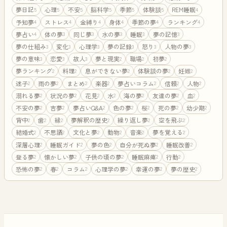
夢日記
心理
不安
脳科学
季節
体験談
REM睡眠
5
5
5
5
5
5
4
予知夢
ストレス
金縛り
身体
季節の夢
ランキング
4
4
4
4
4
4
夢占い
体の夢
同じ夢
水の夢
睡眠
夢の記憶
4
3
3
3
3
3
夢の仕組み
変化
心理学
夢の記録
怒り
人物の夢
3
3
3
3
3
3
夢の意味
恋愛
故人
夢と現実
職場
初夢
3
3
3
2
2
2
夢ランキング
料理
息ができない夢
体験談の夢
妊娠
2
2
2
2
2
迷子
雨の夢
まとめ
楽器
夢占いコラム
信頼
人物
2
2
2
2
2
2
2
溺れる夢
状況の夢
花見
水
海の夢
友達の夢
血
2
2
2
2
2
2
2
不安の夢
吉夢
夢占いQ&A
色の夢
桜
死の夢
幼少期
2
2
2
2
2
2
2
背中
歯
縁
夢解釈の歴史
繰り返し夢
空を飛ぶ
2
2
2
2
2
2
結婚式
不思議
文化と夢
動物
音楽
夢を覚える
2
2
2
2
2
2
深層心理
睡眠ガイド
夢の色
自分が死ぬ夢
睡眠改善
2
2
2
2
2
登る夢
懐かしい夢
子供の頃の夢
睡眠麻痺
行動
2
2
2
2
2
恐怖の夢
春
コラム
心理学の夢
幸運の夢
夢の歴史
2
2
2
2
2
2