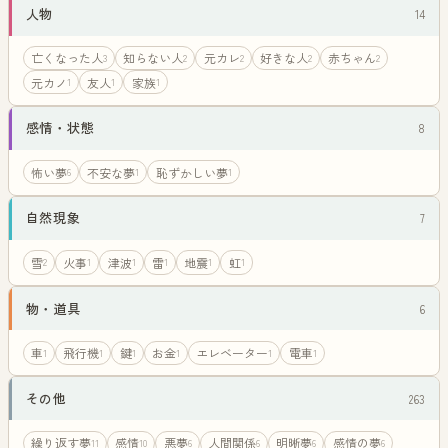
人物
14
亡くなった人
知らない人
元カレ
好きな人
赤ちゃん
3
2
2
2
2
元カノ
友人
家族
1
1
1
感情・状態
8
怖い夢
不安な夢
恥ずかしい夢
6
1
1
自然現象
7
雪
火事
津波
雷
地震
虹
2
1
1
1
1
1
物・道具
6
車
飛行機
鍵
お金
エレベーター
電車
1
1
1
1
1
1
その他
263
繰り返す夢
感情
悪夢
人間関係
明晰夢
感情の夢
11
10
6
6
6
6