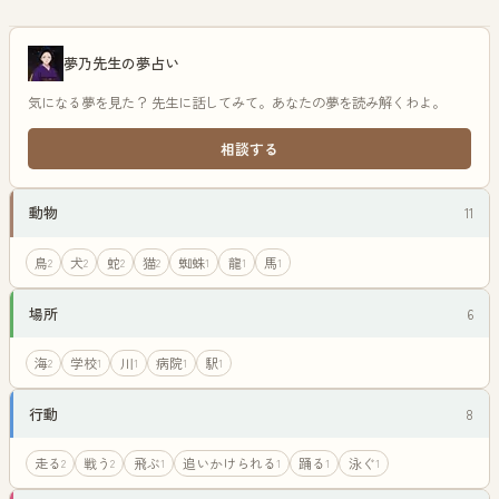
夢乃先生の夢占い
気になる夢を見た？ 先生に話してみて。あなたの夢を読み解くわよ。
相談する
動物
11
鳥
犬
蛇
猫
蜘蛛
龍
馬
2
2
2
2
1
1
1
場所
6
海
学校
川
病院
駅
2
1
1
1
1
行動
8
走る
戦う
飛ぶ
追いかけられる
踊る
泳ぐ
2
2
1
1
1
1