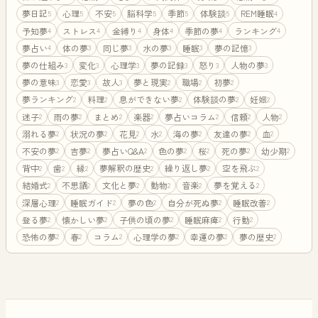
夢日記
心理
不安
脳科学
季節
体験談
REM睡眠
5
5
5
5
5
5
4
予知夢
ストレス
金縛り
身体
季節の夢
ランキング
4
4
4
4
4
4
夢占い
体の夢
同じ夢
水の夢
睡眠
夢の記憶
4
3
3
3
3
3
夢の仕組み
変化
心理学
夢の記録
怒り
人物の夢
3
3
3
3
3
3
夢の意味
恋愛
故人
夢と現実
職場
初夢
3
3
3
2
2
2
夢ランキング
料理
息ができない夢
体験談の夢
妊娠
2
2
2
2
2
迷子
雨の夢
まとめ
楽器
夢占いコラム
信頼
人物
2
2
2
2
2
2
2
溺れる夢
状況の夢
花見
水
海の夢
友達の夢
血
2
2
2
2
2
2
2
不安の夢
吉夢
夢占いQ&A
色の夢
桜
死の夢
幼少期
2
2
2
2
2
2
2
背中
歯
縁
夢解釈の歴史
繰り返し夢
空を飛ぶ
2
2
2
2
2
2
結婚式
不思議
文化と夢
動物
音楽
夢を覚える
2
2
2
2
2
2
深層心理
睡眠ガイド
夢の色
自分が死ぬ夢
睡眠改善
2
2
2
2
2
登る夢
懐かしい夢
子供の頃の夢
睡眠麻痺
行動
2
2
2
2
2
恐怖の夢
春
コラム
心理学の夢
幸運の夢
夢の歴史
2
2
2
2
2
2