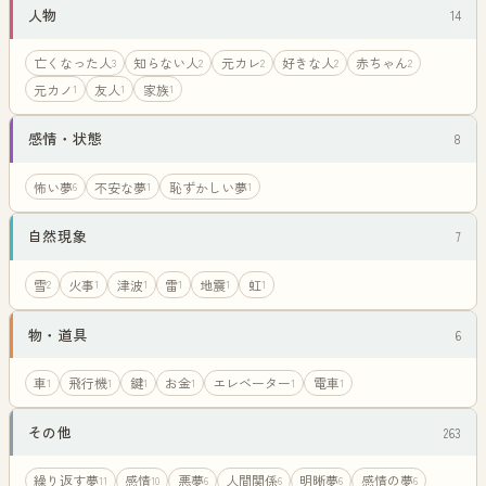
人物
14
亡くなった人
知らない人
元カレ
好きな人
赤ちゃん
3
2
2
2
2
元カノ
友人
家族
1
1
1
感情・状態
8
怖い夢
不安な夢
恥ずかしい夢
6
1
1
自然現象
7
雪
火事
津波
雷
地震
虹
2
1
1
1
1
1
物・道具
6
車
飛行機
鍵
お金
エレベーター
電車
1
1
1
1
1
1
その他
263
繰り返す夢
感情
悪夢
人間関係
明晰夢
感情の夢
11
10
6
6
6
6