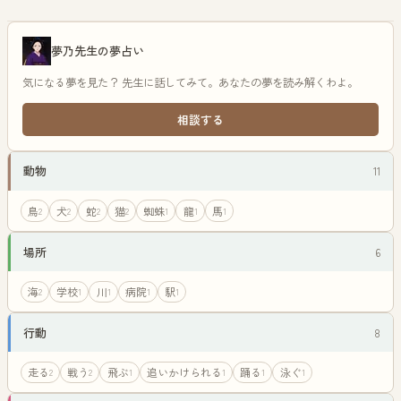
夢乃先生の夢占い
気になる夢を見た？ 先生に話してみて。あなたの夢を読み解くわよ。
相談する
動物
11
鳥
犬
蛇
猫
蜘蛛
龍
馬
2
2
2
2
1
1
1
場所
6
海
学校
川
病院
駅
2
1
1
1
1
行動
8
走る
戦う
飛ぶ
追いかけられる
踊る
泳ぐ
2
2
1
1
1
1