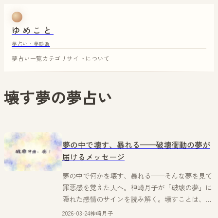
ゆめこと
夢占い・夢診断
夢占い一覧
カテゴリ
サイトについて
壊す夢
の夢占い
夢の中で壊す、暴れる——破壊衝動の夢が
届けるメッセージ
夢の中で何かを壊す、暴れる——そんな夢を見て
罪悪感を覚えた人へ。神崎月子が「破壊の夢」に
隠れた感情のサインを読み解く。壊すことは、実
は再生の始まりかもしれない。
2026-03-24
神崎月子