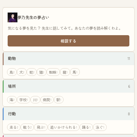
夢乃先生の夢占い
気になる夢を見た？ 先生に話してみて。あなたの夢を読み解くわよ。
相談する
動物
11
鳥
犬
蛇
猫
蜘蛛
龍
馬
2
2
2
2
1
1
1
場所
6
海
学校
川
病院
駅
2
1
1
1
1
行動
8
走る
戦う
飛ぶ
追いかけられる
踊る
泳ぐ
2
2
1
1
1
1