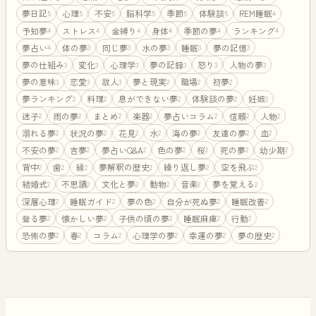
夢日記
心理
不安
脳科学
季節
体験談
REM睡眠
5
5
5
5
5
5
4
予知夢
ストレス
金縛り
身体
季節の夢
ランキング
4
4
4
4
4
4
夢占い
体の夢
同じ夢
水の夢
睡眠
夢の記憶
4
3
3
3
3
3
夢の仕組み
変化
心理学
夢の記録
怒り
人物の夢
3
3
3
3
3
3
夢の意味
恋愛
故人
夢と現実
職場
初夢
3
3
3
2
2
2
夢ランキング
料理
息ができない夢
体験談の夢
妊娠
2
2
2
2
2
迷子
雨の夢
まとめ
楽器
夢占いコラム
信頼
人物
2
2
2
2
2
2
2
溺れる夢
状況の夢
花見
水
海の夢
友達の夢
血
2
2
2
2
2
2
2
不安の夢
吉夢
夢占いQ&A
色の夢
桜
死の夢
幼少期
2
2
2
2
2
2
2
背中
歯
縁
夢解釈の歴史
繰り返し夢
空を飛ぶ
2
2
2
2
2
2
結婚式
不思議
文化と夢
動物
音楽
夢を覚える
2
2
2
2
2
2
深層心理
睡眠ガイド
夢の色
自分が死ぬ夢
睡眠改善
2
2
2
2
2
登る夢
懐かしい夢
子供の頃の夢
睡眠麻痺
行動
2
2
2
2
2
恐怖の夢
春
コラム
心理学の夢
幸運の夢
夢の歴史
2
2
2
2
2
2