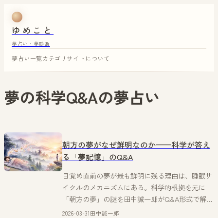
ゆめこと
夢占い・夢診断
夢占い一覧
カテゴリ
サイトについて
夢の科学Q&A
の夢占い
朝方の夢がなぜ鮮明なのか——科学が答え
る「夢記憶」のQ&A
目覚め直前の夢が最も鮮明に残る理由は、睡眠サ
イクルのメカニズムにある。科学的根拠を元に
「朝方の夢」の謎を田中誠一郎がQ&A形式で解
説。
2026-03-31
田中誠一郎