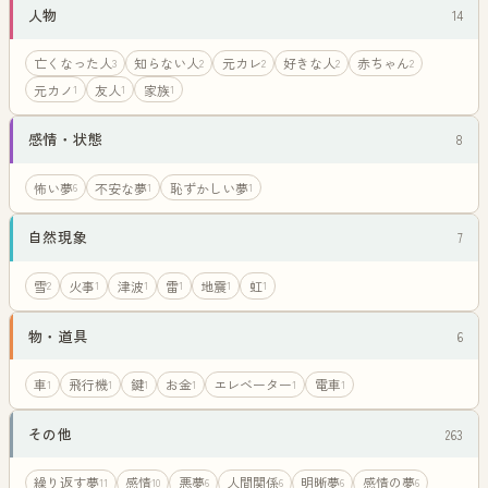
人物
14
亡くなった人
知らない人
元カレ
好きな人
赤ちゃん
3
2
2
2
2
元カノ
友人
家族
1
1
1
感情・状態
8
怖い夢
不安な夢
恥ずかしい夢
6
1
1
自然現象
7
雪
火事
津波
雷
地震
虹
2
1
1
1
1
1
物・道具
6
車
飛行機
鍵
お金
エレベーター
電車
1
1
1
1
1
1
その他
263
繰り返す夢
感情
悪夢
人間関係
明晰夢
感情の夢
11
10
6
6
6
6