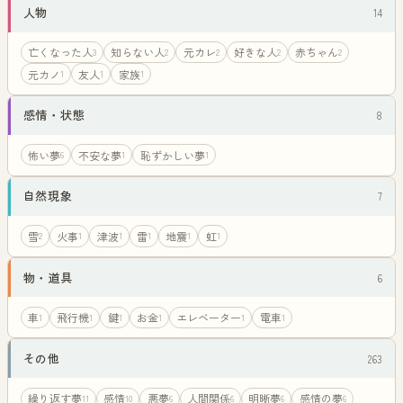
人物
14
亡くなった人
知らない人
元カレ
好きな人
赤ちゃん
3
2
2
2
2
元カノ
友人
家族
1
1
1
感情・状態
8
怖い夢
不安な夢
恥ずかしい夢
6
1
1
自然現象
7
雪
火事
津波
雷
地震
虹
2
1
1
1
1
1
物・道具
6
車
飛行機
鍵
お金
エレベーター
電車
1
1
1
1
1
1
その他
263
繰り返す夢
感情
悪夢
人間関係
明晰夢
感情の夢
11
10
6
6
6
6