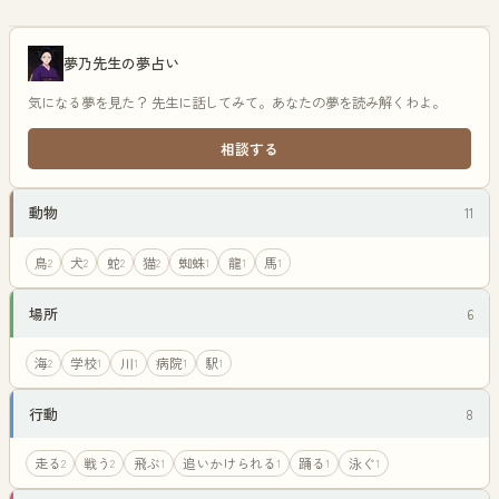
夢乃先生の夢占い
気になる夢を見た？ 先生に話してみて。あなたの夢を読み解くわよ。
相談する
動物
11
鳥
犬
蛇
猫
蜘蛛
龍
馬
2
2
2
2
1
1
1
場所
6
海
学校
川
病院
駅
2
1
1
1
1
行動
8
走る
戦う
飛ぶ
追いかけられる
踊る
泳ぐ
2
2
1
1
1
1