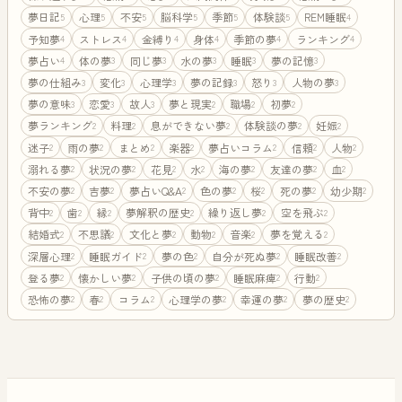
夢日記
心理
不安
脳科学
季節
体験談
REM睡眠
5
5
5
5
5
5
4
予知夢
ストレス
金縛り
身体
季節の夢
ランキング
4
4
4
4
4
4
夢占い
体の夢
同じ夢
水の夢
睡眠
夢の記憶
4
3
3
3
3
3
夢の仕組み
変化
心理学
夢の記録
怒り
人物の夢
3
3
3
3
3
3
夢の意味
恋愛
故人
夢と現実
職場
初夢
3
3
3
2
2
2
夢ランキング
料理
息ができない夢
体験談の夢
妊娠
2
2
2
2
2
迷子
雨の夢
まとめ
楽器
夢占いコラム
信頼
人物
2
2
2
2
2
2
2
溺れる夢
状況の夢
花見
水
海の夢
友達の夢
血
2
2
2
2
2
2
2
不安の夢
吉夢
夢占いQ&A
色の夢
桜
死の夢
幼少期
2
2
2
2
2
2
2
背中
歯
縁
夢解釈の歴史
繰り返し夢
空を飛ぶ
2
2
2
2
2
2
結婚式
不思議
文化と夢
動物
音楽
夢を覚える
2
2
2
2
2
2
深層心理
睡眠ガイド
夢の色
自分が死ぬ夢
睡眠改善
2
2
2
2
2
登る夢
懐かしい夢
子供の頃の夢
睡眠麻痺
行動
2
2
2
2
2
恐怖の夢
春
コラム
心理学の夢
幸運の夢
夢の歴史
2
2
2
2
2
2