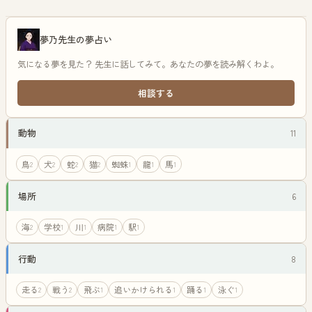
夢乃先生の夢占い
気になる夢を見た？ 先生に話してみて。あなたの夢を読み解くわよ。
相談する
動物
11
鳥
犬
蛇
猫
蜘蛛
龍
馬
2
2
2
2
1
1
1
場所
6
海
学校
川
病院
駅
2
1
1
1
1
行動
8
走る
戦う
飛ぶ
追いかけられる
踊る
泳ぐ
2
2
1
1
1
1