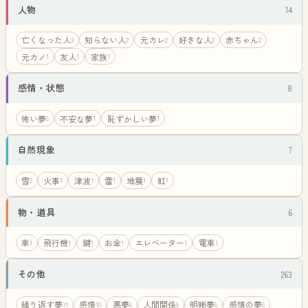
人物
14
亡くなった人
知らない人
元カレ
好きな人
赤ちゃん
3
2
2
2
2
元カノ
友人
家族
1
1
1
感情・状態
8
怖い夢
不安な夢
恥ずかしい夢
6
1
1
自然現象
7
雪
火事
津波
雷
地震
虹
2
1
1
1
1
1
物・道具
6
車
飛行機
鍵
お金
エレベーター
電車
1
1
1
1
1
1
その他
263
繰り返す夢
感情
悪夢
人間関係
明晰夢
感情の夢
11
10
6
6
6
6