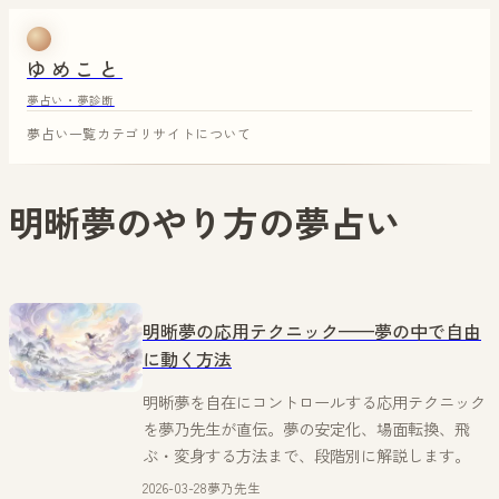
ゆめこと
夢占い・夢診断
夢占い一覧
カテゴリ
サイトについて
明晰夢のやり方
の夢占い
明晰夢の応用テクニック——夢の中で自由
に動く方法
明晰夢を自在にコントロールする応用テクニック
を夢乃先生が直伝。夢の安定化、場面転換、飛
ぶ・変身する方法まで、段階別に解説します。
2026-03-28
夢乃先生