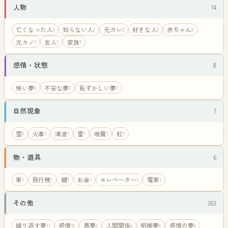
人物
14
亡くなった人
知らない人
元カレ
好きな人
赤ちゃん
3
2
2
2
2
元カノ
友人
家族
1
1
1
感情・状態
8
怖い夢
不安な夢
恥ずかしい夢
6
1
1
自然現象
7
雪
火事
津波
雷
地震
虹
2
1
1
1
1
1
物・道具
6
車
飛行機
鍵
お金
エレベーター
電車
1
1
1
1
1
1
その他
263
繰り返す夢
感情
悪夢
人間関係
明晰夢
感情の夢
11
10
6
6
6
6