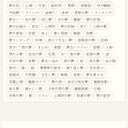
夢日記
心理
不安
脳科学
季節
体験談
REM睡眠
5
5
5
5
5
5
4
予知夢
ストレス
金縛り
身体
季節の夢
ランキング
4
4
4
4
4
4
夢占い
体の夢
同じ夢
水の夢
睡眠
夢の記憶
4
3
3
3
3
3
夢の仕組み
変化
心理学
夢の記録
怒り
人物の夢
3
3
3
3
3
3
夢の意味
恋愛
故人
夢と現実
職場
初夢
3
3
3
2
2
2
夢ランキング
料理
息ができない夢
体験談の夢
妊娠
2
2
2
2
2
迷子
雨の夢
まとめ
楽器
夢占いコラム
信頼
人物
2
2
2
2
2
2
2
溺れる夢
状況の夢
花見
水
海の夢
友達の夢
血
2
2
2
2
2
2
2
不安の夢
吉夢
夢占いQ&A
色の夢
桜
死の夢
幼少期
2
2
2
2
2
2
2
背中
歯
縁
夢解釈の歴史
繰り返し夢
空を飛ぶ
2
2
2
2
2
2
結婚式
不思議
文化と夢
動物
音楽
夢を覚える
2
2
2
2
2
2
深層心理
睡眠ガイド
夢の色
自分が死ぬ夢
睡眠改善
2
2
2
2
2
登る夢
懐かしい夢
子供の頃の夢
睡眠麻痺
行動
2
2
2
2
2
恐怖の夢
春
コラム
心理学の夢
幸運の夢
夢の歴史
2
2
2
2
2
2