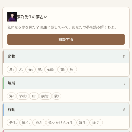
夢乃先生の夢占い
気になる夢を見た？ 先生に話してみて。あなたの夢を読み解くわよ。
相談する
動物
11
鳥
犬
蛇
猫
蜘蛛
龍
馬
2
2
2
2
1
1
1
場所
6
海
学校
川
病院
駅
2
1
1
1
1
行動
8
走る
戦う
飛ぶ
追いかけられる
踊る
泳ぐ
2
2
1
1
1
1