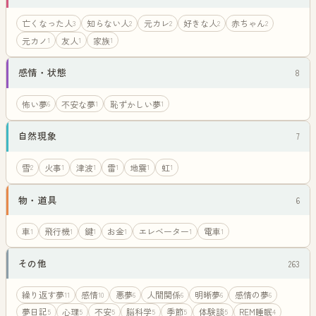
亡くなった人
知らない人
元カレ
好きな人
赤ちゃん
3
2
2
2
2
元カノ
友人
家族
1
1
1
感情・状態
8
怖い夢
不安な夢
恥ずかしい夢
6
1
1
自然現象
7
雪
火事
津波
雷
地震
虹
2
1
1
1
1
1
物・道具
6
車
飛行機
鍵
お金
エレベーター
電車
1
1
1
1
1
1
その他
263
繰り返す夢
感情
悪夢
人間関係
明晰夢
感情の夢
11
10
6
6
6
6
夢日記
心理
不安
脳科学
季節
体験談
REM睡眠
5
5
5
5
5
5
4