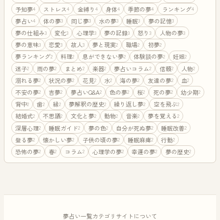
予知夢
ストレス
金縛り
身体
季節の夢
ランキング
4
4
4
4
4
4
夢占い
体の夢
同じ夢
水の夢
睡眠
夢の記憶
4
3
3
3
3
3
夢の仕組み
変化
心理学
夢の記録
怒り
人物の夢
3
3
3
3
3
3
夢の意味
恋愛
故人
夢と現実
職場
初夢
3
3
3
2
2
2
夢ランキング
料理
息ができない夢
体験談の夢
妊娠
2
2
2
2
2
迷子
雨の夢
まとめ
楽器
夢占いコラム
信頼
人物
2
2
2
2
2
2
2
溺れる夢
状況の夢
花見
水
海の夢
友達の夢
血
2
2
2
2
2
2
2
不安の夢
吉夢
夢占いQ&A
色の夢
桜
死の夢
幼少期
2
2
2
2
2
2
2
背中
歯
縁
夢解釈の歴史
繰り返し夢
空を飛ぶ
2
2
2
2
2
2
結婚式
不思議
文化と夢
動物
音楽
夢を覚える
2
2
2
2
2
2
深層心理
睡眠ガイド
夢の色
自分が死ぬ夢
睡眠改善
2
2
2
2
2
登る夢
懐かしい夢
子供の頃の夢
睡眠麻痺
行動
2
2
2
2
2
恐怖の夢
春
コラム
心理学の夢
幸運の夢
夢の歴史
2
2
2
2
2
2
夢占い一覧
カテゴリ
サイトについて