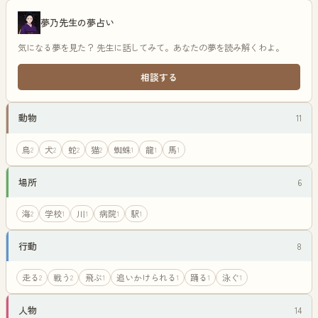
夢乃先生の夢占い
気になる夢を見た？ 先生に話してみて。あなたの夢を読み解くわよ。
相談する
動物
11
鳥
犬
蛇
猫
蜘蛛
龍
馬
2
2
2
2
1
1
1
場所
6
海
学校
川
病院
駅
2
1
1
1
1
行動
8
走る
戦う
飛ぶ
追いかけられる
踊る
泳ぐ
2
2
1
1
1
1
人物
14