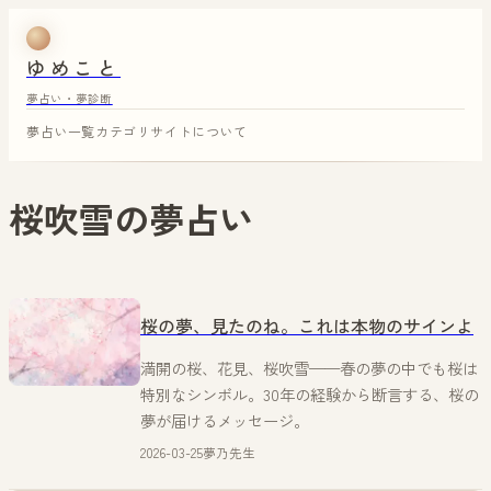
ゆめこと
夢占い・夢診断
夢占い一覧
カテゴリ
サイトについて
桜吹雪
の夢占い
桜の夢、見たのね。これは本物のサインよ
満開の桜、花見、桜吹雪——春の夢の中でも桜は
特別なシンボル。30年の経験から断言する、桜の
夢が届けるメッセージ。
2026-03-25
夢乃先生