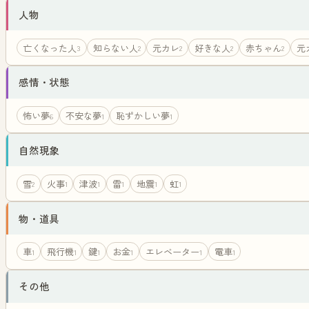
人物
亡くなった人
知らない人
元カレ
好きな人
赤ちゃん
元
3
2
2
2
2
感情・状態
怖い夢
不安な夢
恥ずかしい夢
6
1
1
自然現象
雪
火事
津波
雷
地震
虹
2
1
1
1
1
1
物・道具
車
飛行機
鍵
お金
エレベーター
電車
1
1
1
1
1
1
その他