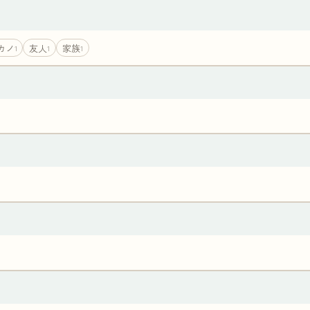
カノ
友人
家族
1
1
1