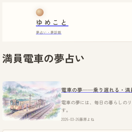
ゆめこと
夢占い・夢診断
満員電車
の夢占い
電車の夢——乗り遅れる・満
電車の夢には、毎日の暮らしのリ
す。
2026-03-26
藤原よね