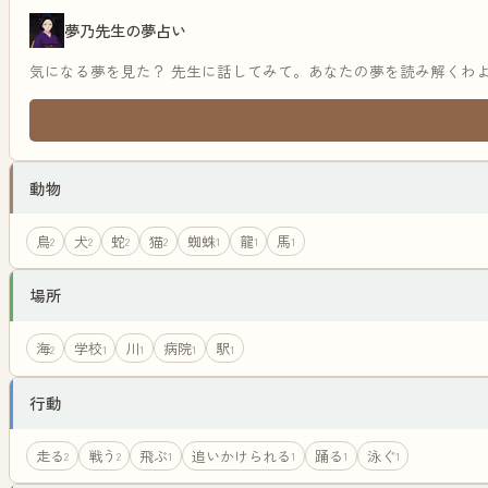
夢乃先生の夢占い
気になる夢を見た？ 先生に話してみて。あなたの夢を読み解くわ
動物
鳥
犬
蛇
猫
蜘蛛
龍
馬
2
2
2
2
1
1
1
場所
海
学校
川
病院
駅
2
1
1
1
1
行動
走る
戦う
飛ぶ
追いかけられる
踊る
泳ぐ
2
2
1
1
1
1