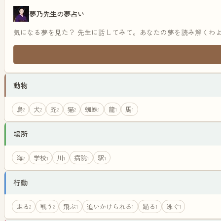
夢乃先生の夢占い
気になる夢を見た？ 先生に話してみて。あなたの夢を読み解くわ
動物
鳥
犬
蛇
猫
蜘蛛
龍
馬
2
2
2
2
1
1
1
場所
海
学校
川
病院
駅
2
1
1
1
1
行動
走る
戦う
飛ぶ
追いかけられる
踊る
泳ぐ
2
2
1
1
1
1