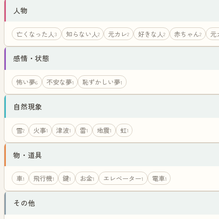
人物
亡くなった人
知らない人
元カレ
好きな人
赤ちゃん
元
3
2
2
2
2
感情・状態
怖い夢
不安な夢
恥ずかしい夢
6
1
1
自然現象
雪
火事
津波
雷
地震
虹
2
1
1
1
1
1
物・道具
車
飛行機
鍵
お金
エレベーター
電車
1
1
1
1
1
1
その他