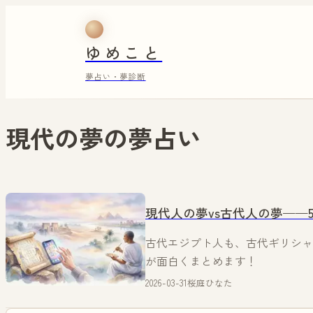
ゆめこと
夢占い・夢診断
現代の夢
の夢占い
現代人の夢vs古代人の夢——
古代エジプト人も、古代ギリシャ
が面白くまとめます！
2026-03-31
桜庭ひなた