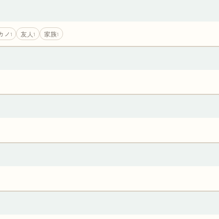
カノ
友人
家族
1
1
1