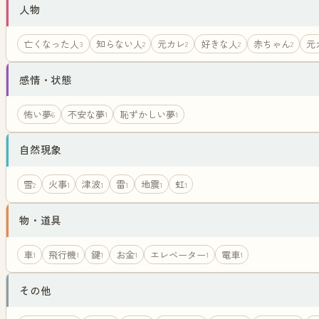
人物
亡くなった人
知らない人
元カレ
好きな人
赤ちゃん
元
3
2
2
2
2
感情・状態
怖い夢
不安な夢
恥ずかしい夢
6
1
1
自然現象
雪
火事
津波
雷
地震
虹
2
1
1
1
1
1
物・道具
車
飛行機
鍵
お金
エレベーター
電車
1
1
1
1
1
1
その他