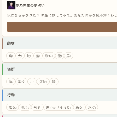
夢乃先生の夢占い
気になる夢を見た？ 先生に話してみて。あなたの夢を読み解くわ
動物
鳥
犬
蛇
猫
蜘蛛
龍
馬
2
2
2
2
1
1
1
場所
海
学校
川
病院
駅
2
1
1
1
1
行動
走る
戦う
飛ぶ
追いかけられる
踊る
泳ぐ
2
2
1
1
1
1