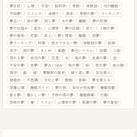
夢日記
心理
不安
脳科学
季節
体験談
REM睡眠
5
5
5
5
5
5
4
予知夢
ストレス
金縛り
身体
季節の夢
ランキング
4
4
4
4
4
4
夢占い
体の夢
同じ夢
水の夢
睡眠
夢の記憶
4
3
3
3
3
3
夢の仕組み
変化
心理学
夢の記録
怒り
人物の夢
3
3
3
3
3
3
夢の意味
恋愛
故人
夢と現実
職場
初夢
3
3
3
2
2
2
夢ランキング
料理
息ができない夢
体験談の夢
妊娠
2
2
2
2
2
迷子
雨の夢
まとめ
楽器
夢占いコラム
信頼
人物
2
2
2
2
2
2
2
溺れる夢
状況の夢
花見
水
海の夢
友達の夢
血
2
2
2
2
2
2
2
不安の夢
吉夢
夢占いQ&A
色の夢
桜
死の夢
幼少期
2
2
2
2
2
2
2
背中
歯
縁
夢解釈の歴史
繰り返し夢
空を飛ぶ
2
2
2
2
2
2
結婚式
不思議
文化と夢
動物
音楽
夢を覚える
2
2
2
2
2
2
深層心理
睡眠ガイド
夢の色
自分が死ぬ夢
睡眠改善
2
2
2
2
2
登る夢
懐かしい夢
子供の頃の夢
睡眠麻痺
行動
2
2
2
2
2
恐怖の夢
春
コラム
心理学の夢
幸運の夢
夢の歴史
2
2
2
2
2
2