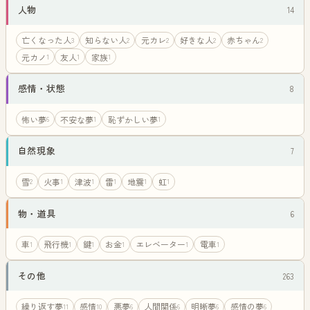
人物
14
亡くなった人
知らない人
元カレ
好きな人
赤ちゃん
3
2
2
2
2
元カノ
友人
家族
1
1
1
感情・状態
8
怖い夢
不安な夢
恥ずかしい夢
6
1
1
自然現象
7
雪
火事
津波
雷
地震
虹
2
1
1
1
1
1
物・道具
6
車
飛行機
鍵
お金
エレベーター
電車
1
1
1
1
1
1
その他
263
繰り返す夢
感情
悪夢
人間関係
明晰夢
感情の夢
11
10
6
6
6
6