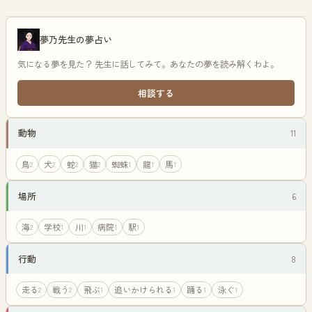
す。
夢乃先生の夢占い
気になる夢を見た？ 先生に話してみて。あなたの夢を読み解くわよ。
相談する
動物
11
鳥
犬
蛇
猫
蜘蛛
龍
馬
2
2
2
2
1
1
1
場所
6
海
学校
川
病院
駅
2
1
1
1
1
行動
8
走る
戦う
飛ぶ
追いかけられる
踊る
泳ぐ
2
2
1
1
1
1