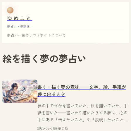
ゆめこと
夢占い・夢診断
夢占い一覧
カテゴリ
サイトについて
絵を描く夢
の夢占い
書く・描く夢の意味——文字、絵、手紙が
夢に出るとき
夢の中で何かを書いていた、絵を描いていた、手
紙を書いた——書いたり描いたりする夢は、心の
中にある「伝えたいこと」や「表現したいこと」
が浮かび上がった夢。藤原よねが丁寧に語りま
2026-03-31
藤原よね