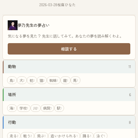
2026-03-28
桜庭ひなた
夢乃先生の夢占い
気になる夢を見た？ 先生に話してみて。あなたの夢を読み解くわよ。
相談する
動物
11
鳥
犬
蛇
猫
蜘蛛
龍
馬
2
2
2
2
1
1
1
場所
6
海
学校
川
病院
駅
2
1
1
1
1
行動
8
走る
戦う
飛ぶ
追いかけられる
踊る
泳ぐ
2
2
1
1
1
1