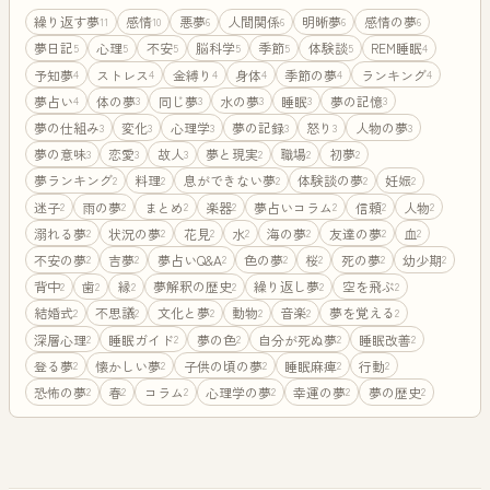
繰り返す夢
感情
悪夢
人間関係
明晰夢
感情の夢
11
10
6
6
6
6
夢日記
心理
不安
脳科学
季節
体験談
REM睡眠
5
5
5
5
5
5
4
予知夢
ストレス
金縛り
身体
季節の夢
ランキング
4
4
4
4
4
4
夢占い
体の夢
同じ夢
水の夢
睡眠
夢の記憶
4
3
3
3
3
3
夢の仕組み
変化
心理学
夢の記録
怒り
人物の夢
3
3
3
3
3
3
夢の意味
恋愛
故人
夢と現実
職場
初夢
3
3
3
2
2
2
夢ランキング
料理
息ができない夢
体験談の夢
妊娠
2
2
2
2
2
迷子
雨の夢
まとめ
楽器
夢占いコラム
信頼
人物
2
2
2
2
2
2
2
溺れる夢
状況の夢
花見
水
海の夢
友達の夢
血
2
2
2
2
2
2
2
不安の夢
吉夢
夢占いQ&A
色の夢
桜
死の夢
幼少期
2
2
2
2
2
2
2
背中
歯
縁
夢解釈の歴史
繰り返し夢
空を飛ぶ
2
2
2
2
2
2
結婚式
不思議
文化と夢
動物
音楽
夢を覚える
2
2
2
2
2
2
深層心理
睡眠ガイド
夢の色
自分が死ぬ夢
睡眠改善
2
2
2
2
2
登る夢
懐かしい夢
子供の頃の夢
睡眠麻痺
行動
2
2
2
2
2
恐怖の夢
春
コラム
心理学の夢
幸運の夢
夢の歴史
2
2
2
2
2
2