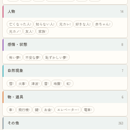
人物
14
亡くなった人
知らない人
元カレ
好きな人
赤ちゃん
3
2
2
2
2
元カノ
友人
家族
1
1
1
感情・状態
8
怖い夢
不安な夢
恥ずかしい夢
6
1
1
自然現象
7
雪
火事
津波
雷
地震
虹
2
1
1
1
1
1
物・道具
6
車
飛行機
鍵
お金
エレベーター
電車
1
1
1
1
1
1
その他
263