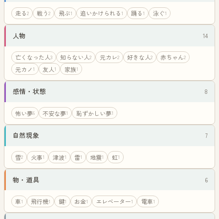
走る
戦う
飛ぶ
追いかけられる
踊る
泳ぐ
2
2
1
1
1
1
人物
14
亡くなった人
知らない人
元カレ
好きな人
赤ちゃん
3
2
2
2
2
元カノ
友人
家族
1
1
1
感情・状態
8
怖い夢
不安な夢
恥ずかしい夢
6
1
1
自然現象
7
雪
火事
津波
雷
地震
虹
2
1
1
1
1
1
物・道具
6
車
飛行機
鍵
お金
エレベーター
電車
1
1
1
1
1
1