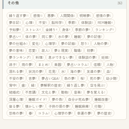
その他
263
繰り返す夢
感情
悪夢
人間関係
明晰夢
感情の夢
11
10
6
6
6
6
夢日記
心理
不安
脳科学
季節
体験談
REM睡眠
5
5
5
5
5
5
4
予知夢
ストレス
金縛り
身体
季節の夢
ランキング
4
4
4
4
4
4
夢占い
体の夢
同じ夢
水の夢
睡眠
夢の記憶
4
3
3
3
3
3
夢の仕組み
変化
心理学
夢の記録
怒り
人物の夢
3
3
3
3
3
3
夢の意味
恋愛
故人
夢と現実
職場
初夢
3
3
3
2
2
2
夢ランキング
料理
息ができない夢
体験談の夢
妊娠
2
2
2
2
2
迷子
雨の夢
まとめ
楽器
夢占いコラム
信頼
人物
2
2
2
2
2
2
2
溺れる夢
状況の夢
花見
水
海の夢
友達の夢
血
2
2
2
2
2
2
2
不安の夢
吉夢
夢占いQ&A
色の夢
桜
死の夢
幼少期
2
2
2
2
2
2
2
背中
歯
縁
夢解釈の歴史
繰り返し夢
空を飛ぶ
2
2
2
2
2
2
結婚式
不思議
文化と夢
動物
音楽
夢を覚える
2
2
2
2
2
2
深層心理
睡眠ガイド
夢の色
自分が死ぬ夢
睡眠改善
2
2
2
2
2
登る夢
懐かしい夢
子供の頃の夢
睡眠麻痺
行動
2
2
2
2
2
恐怖の夢
春
コラム
心理学の夢
幸運の夢
夢の歴史
2
2
2
2
2
2