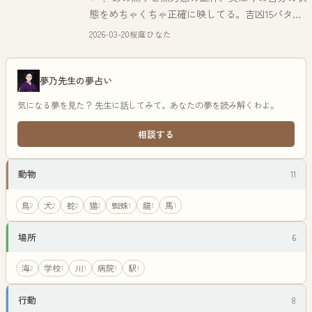
態をめちゃくちゃ正確に映してる。吉凶15パター
ン以上で徹底解説！
2026-03-20
桜庭ひなた
夢乃先生の夢占い
気になる夢を見た？ 先生に話してみて。あなたの夢を読み解くわよ。
相談する
動物
11
鳥
犬
蛇
猫
蜘蛛
龍
馬
2
2
2
2
1
1
1
場所
6
海
学校
川
病院
駅
2
1
1
1
1
行動
8