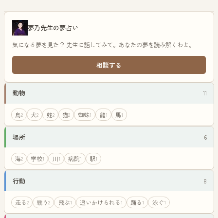
夢乃先生の夢占い
気になる夢を見た？ 先生に話してみて。あなたの夢を読み解くわよ。
相談する
動物
11
鳥
犬
蛇
猫
蜘蛛
龍
馬
2
2
2
2
1
1
1
場所
6
海
学校
川
病院
駅
2
1
1
1
1
行動
8
走る
戦う
飛ぶ
追いかけられる
踊る
泳ぐ
2
2
1
1
1
1