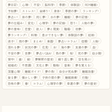
夢日記
心理
不安
脳科学
季節
体験談
REM睡眠
5
5
5
5
5
5
4
予知夢
ストレス
金縛り
身体
季節の夢
ランキング
4
4
4
4
4
4
夢占い
体の夢
同じ夢
水の夢
睡眠
夢の記憶
4
3
3
3
3
3
夢の仕組み
変化
心理学
夢の記録
怒り
人物の夢
3
3
3
3
3
3
夢の意味
恋愛
故人
夢と現実
職場
初夢
3
3
3
2
2
2
夢ランキング
料理
息ができない夢
体験談の夢
妊娠
2
2
2
2
2
迷子
雨の夢
まとめ
楽器
夢占いコラム
信頼
人物
2
2
2
2
2
2
2
溺れる夢
状況の夢
花見
水
海の夢
友達の夢
血
2
2
2
2
2
2
2
不安の夢
吉夢
夢占いQ&A
色の夢
桜
死の夢
幼少期
2
2
2
2
2
2
2
背中
歯
縁
夢解釈の歴史
繰り返し夢
空を飛ぶ
2
2
2
2
2
2
結婚式
不思議
文化と夢
動物
音楽
夢を覚える
2
2
2
2
2
2
深層心理
睡眠ガイド
夢の色
自分が死ぬ夢
睡眠改善
2
2
2
2
2
登る夢
懐かしい夢
子供の頃の夢
睡眠麻痺
行動
2
2
2
2
2
恐怖の夢
春
コラム
心理学の夢
幸運の夢
夢の歴史
2
2
2
2
2
2