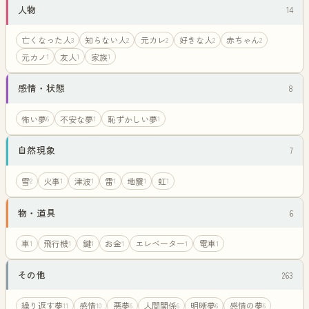
人物
14
亡くなった人
知らない人
元カレ
好きな人
赤ちゃん
3
2
2
2
2
元カノ
友人
家族
1
1
1
感情・状態
8
怖い夢
不安な夢
恥ずかしい夢
6
1
1
自然現象
7
雪
火事
津波
雷
地震
虹
2
1
1
1
1
1
物・道具
6
車
飛行機
鍵
お金
エレベーター
電車
1
1
1
1
1
1
その他
263
繰り返す夢
感情
悪夢
人間関係
明晰夢
感情の夢
11
10
6
6
6
6