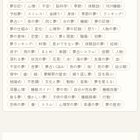
夢日記
心理
不安
脳科学
季節
体験談
REM睡眠
5
5
5
5
5
5
4
予知夢
ストレス
金縛り
身体
季節の夢
ランキング
4
4
4
4
4
4
夢占い
体の夢
同じ夢
水の夢
睡眠
夢の記憶
4
3
3
3
3
3
夢の仕組み
変化
心理学
夢の記録
怒り
人物の夢
3
3
3
3
3
3
夢の意味
恋愛
故人
夢と現実
職場
初夢
3
3
3
2
2
2
夢ランキング
料理
息ができない夢
体験談の夢
妊娠
2
2
2
2
2
迷子
雨の夢
まとめ
楽器
夢占いコラム
信頼
人物
2
2
2
2
2
2
2
溺れる夢
状況の夢
花見
水
海の夢
友達の夢
血
2
2
2
2
2
2
2
不安の夢
吉夢
夢占いQ&A
色の夢
桜
死の夢
幼少期
2
2
2
2
2
2
2
背中
歯
縁
夢解釈の歴史
繰り返し夢
空を飛ぶ
2
2
2
2
2
2
結婚式
不思議
文化と夢
動物
音楽
夢を覚える
2
2
2
2
2
2
深層心理
睡眠ガイド
夢の色
自分が死ぬ夢
睡眠改善
2
2
2
2
2
登る夢
懐かしい夢
子供の頃の夢
睡眠麻痺
行動
2
2
2
2
2
恐怖の夢
春
コラム
心理学の夢
幸運の夢
夢の歴史
2
2
2
2
2
2