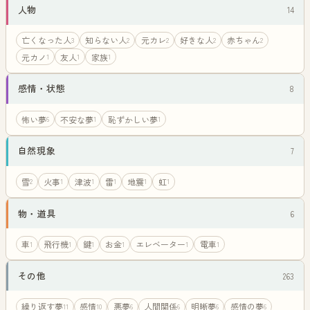
人物
14
亡くなった人
知らない人
元カレ
好きな人
赤ちゃん
3
2
2
2
2
元カノ
友人
家族
1
1
1
感情・状態
8
怖い夢
不安な夢
恥ずかしい夢
6
1
1
自然現象
7
雪
火事
津波
雷
地震
虹
2
1
1
1
1
1
物・道具
6
車
飛行機
鍵
お金
エレベーター
電車
1
1
1
1
1
1
その他
263
繰り返す夢
感情
悪夢
人間関係
明晰夢
感情の夢
11
10
6
6
6
6