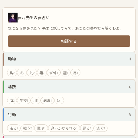
夢乃先生の夢占い
気になる夢を見た？ 先生に話してみて。あなたの夢を読み解くわよ。
相談する
動物
11
鳥
犬
蛇
猫
蜘蛛
龍
馬
2
2
2
2
1
1
1
場所
6
海
学校
川
病院
駅
2
1
1
1
1
行動
8
走る
戦う
飛ぶ
追いかけられる
踊る
泳ぐ
2
2
1
1
1
1