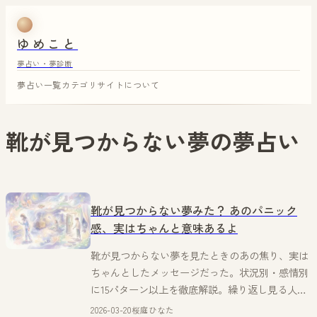
ゆめこと
夢占い・夢診断
夢占い一覧
カテゴリ
サイトについて
靴が見つからない夢
の夢占い
靴が見つからない夢みた？ あのパニック
感、実はちゃんと意味あるよ
靴が見つからない夢を見たときのあの焦り、実は
ちゃんとしたメッセージだった。状況別・感情別
に15パターン以上を徹底解説。繰り返し見る人へ
の対処法も。
2026-03-20
桜庭ひなた