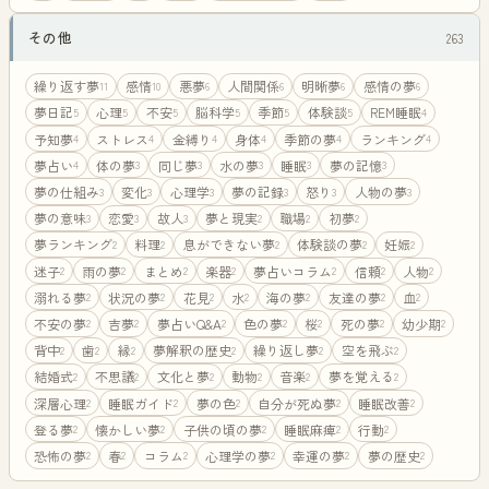
その他
263
繰り返す夢
感情
悪夢
人間関係
明晰夢
感情の夢
11
10
6
6
6
6
夢日記
心理
不安
脳科学
季節
体験談
REM睡眠
5
5
5
5
5
5
4
予知夢
ストレス
金縛り
身体
季節の夢
ランキング
4
4
4
4
4
4
夢占い
体の夢
同じ夢
水の夢
睡眠
夢の記憶
4
3
3
3
3
3
夢の仕組み
変化
心理学
夢の記録
怒り
人物の夢
3
3
3
3
3
3
夢の意味
恋愛
故人
夢と現実
職場
初夢
3
3
3
2
2
2
夢ランキング
料理
息ができない夢
体験談の夢
妊娠
2
2
2
2
2
迷子
雨の夢
まとめ
楽器
夢占いコラム
信頼
人物
2
2
2
2
2
2
2
溺れる夢
状況の夢
花見
水
海の夢
友達の夢
血
2
2
2
2
2
2
2
不安の夢
吉夢
夢占いQ&A
色の夢
桜
死の夢
幼少期
2
2
2
2
2
2
2
背中
歯
縁
夢解釈の歴史
繰り返し夢
空を飛ぶ
2
2
2
2
2
2
結婚式
不思議
文化と夢
動物
音楽
夢を覚える
2
2
2
2
2
2
深層心理
睡眠ガイド
夢の色
自分が死ぬ夢
睡眠改善
2
2
2
2
2
登る夢
懐かしい夢
子供の頃の夢
睡眠麻痺
行動
2
2
2
2
2
恐怖の夢
春
コラム
心理学の夢
幸運の夢
夢の歴史
2
2
2
2
2
2