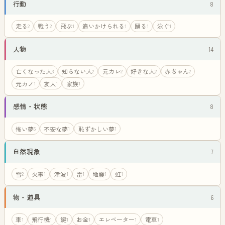
行動
8
走る
戦う
飛ぶ
追いかけられる
踊る
泳ぐ
2
2
1
1
1
1
人物
14
亡くなった人
知らない人
元カレ
好きな人
赤ちゃん
3
2
2
2
2
元カノ
友人
家族
1
1
1
感情・状態
8
怖い夢
不安な夢
恥ずかしい夢
6
1
1
自然現象
7
雪
火事
津波
雷
地震
虹
2
1
1
1
1
1
物・道具
6
車
飛行機
鍵
お金
エレベーター
電車
1
1
1
1
1
1