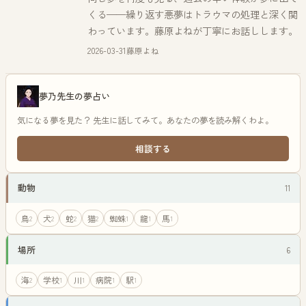
くる——繰り返す悪夢はトラウマの処理と深く関
わっています。藤原よねが丁寧にお話しします。
2026-03-31
藤原よね
夢乃先生の夢占い
気になる夢を見た？ 先生に話してみて。あなたの夢を読み解くわよ。
相談する
動物
11
鳥
犬
蛇
猫
蜘蛛
龍
馬
2
2
2
2
1
1
1
場所
6
海
学校
川
病院
駅
2
1
1
1
1