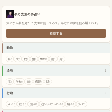
夢乃先生の夢占い
気になる夢を見た？ 先生に話してみて。あなたの夢を読み解くわよ。
相談する
動物
11
鳥
犬
蛇
猫
蜘蛛
龍
馬
2
2
2
2
1
1
1
場所
6
海
学校
川
病院
駅
2
1
1
1
1
行動
8
走る
戦う
飛ぶ
追いかけられる
踊る
泳ぐ
2
2
1
1
1
1