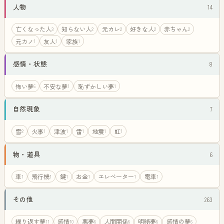
人物
14
亡くなった人
知らない人
元カレ
好きな人
赤ちゃん
3
2
2
2
2
元カノ
友人
家族
1
1
1
感情・状態
8
怖い夢
不安な夢
恥ずかしい夢
6
1
1
自然現象
7
雪
火事
津波
雷
地震
虹
2
1
1
1
1
1
物・道具
6
車
飛行機
鍵
お金
エレベーター
電車
1
1
1
1
1
1
その他
263
繰り返す夢
感情
悪夢
人間関係
明晰夢
感情の夢
11
10
6
6
6
6