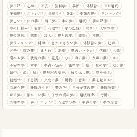
夢日記
心理
不安
脳科学
季節
体験談
REM睡眠
5
5
5
5
5
5
4
予知夢
ストレス
金縛り
身体
季節の夢
ランキング
4
4
4
4
4
4
夢占い
体の夢
同じ夢
水の夢
睡眠
夢の記憶
4
3
3
3
3
3
夢の仕組み
変化
心理学
夢の記録
怒り
人物の夢
3
3
3
3
3
3
夢の意味
恋愛
故人
夢と現実
職場
初夢
3
3
3
2
2
2
夢ランキング
料理
息ができない夢
体験談の夢
妊娠
2
2
2
2
2
迷子
雨の夢
まとめ
楽器
夢占いコラム
信頼
人物
2
2
2
2
2
2
2
溺れる夢
状況の夢
花見
水
海の夢
友達の夢
血
2
2
2
2
2
2
2
不安の夢
吉夢
夢占いQ&A
色の夢
桜
死の夢
幼少期
2
2
2
2
2
2
2
背中
歯
縁
夢解釈の歴史
繰り返し夢
空を飛ぶ
2
2
2
2
2
2
結婚式
不思議
文化と夢
動物
音楽
夢を覚える
2
2
2
2
2
2
深層心理
睡眠ガイド
夢の色
自分が死ぬ夢
睡眠改善
2
2
2
2
2
登る夢
懐かしい夢
子供の頃の夢
睡眠麻痺
行動
2
2
2
2
2
恐怖の夢
春
コラム
心理学の夢
幸運の夢
夢の歴史
2
2
2
2
2
2