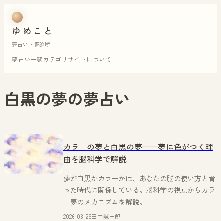
ゆめこと
夢占い・夢診断
夢占い一覧
カテゴリ
サイトについて
白黒の夢
の夢占い
カラーの夢と白黒の夢——夢に色がつく理
由を脳科学で解説
夢が白黒かカラーかは、あなたの脳の使い方と育
った時代に関係している。脳科学の視点からカラ
ー夢のメカニズムを解説。
2026-03-26
田中誠一郎